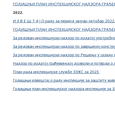
ГОДИШЊИ ПЛАН ИНСПЕКЦИЈСКОГ НАДЗОРА ГРАЂЕВИ
2022.
И З В Е Ш Т А Ј О раду за период јануар-октобар 2022.
ГОДИШЊИ ПЛАН ИНСПЕКЦИЈСКОГ НАДЗОРА ГРАЂЕВИ
За редован инспекцијски надзор по издатој употребно
За редован инспекцијски надзор по завршеној констру
За редован инспекцијски надзор по Решењу у складу 
Надзор по издатој грађевинској дозволи и потврди о 
План рада инспекцијске службе ЗЗЖС за 2023.
Годишњи извештај о раду инспекције за заштиту жив
Годишњи план инспекцијског надзора инспекције за З