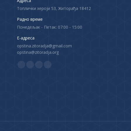
Адреса
Топлички хероји 53, Житорађа 18412
Радно време
Понедељак - Петак: 07:00 - 15:00
Е-адреса
opstina.zitoradja@gmail.com
opstina@zitoradja.org
Find us on:
F
X
Y
I
a
p
o
n
c
a
u
s
e
g
T
t
b
e
u
a
o
o
b
g
o
p
e
r
k
e
p
a
p
n
a
m