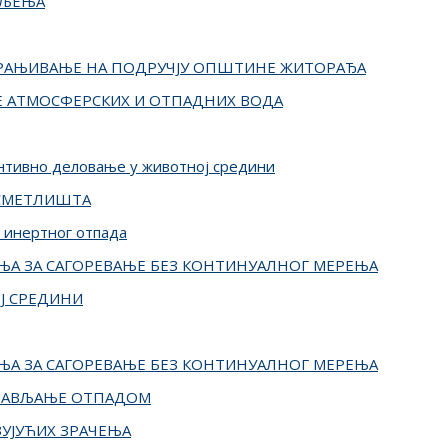
ТЉЕЊА
ХРАЊИВАЊЕ НА ПОДРУЧЈУ ОПШТИНЕ ЖИТОРАЂА
 АТМОСФЕРСКИХ И ОТПАДНИХ ВОДА
ентивно деловање у животној средини
 СМЕТЛИШТА
 инертног отпада
ЈЕЊА ЗА САГОРЕВАЊЕ БЕЗ КОНТИНУАЛНОГ МЕРЕЊА
Ј СРЕДИНИ
ЈЕЊА ЗА САГОРЕВАЊЕ БЕЗ КОНТИНУАЛНОГ МЕРЕЊА
ПРАВЉАЊЕ ОТПАДОМ
УЈУЋИХ ЗРАЧЕЊА