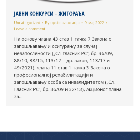
ЈАВНИ КОНКУРСИ – ЖИТОРАЂА
Uncategorized
By
opstinazitoradja
9. мај 2022
Leave a comment
На основу члана 43 став 1 тачка 7 Закона о
запошљавању и осигурању за случај
незапослености („Сл. гласник РС“, бр. 36/09,
88/10, 38/15, 113/17 – др. закон, 113/17 и
49/2021), члана 11 став 1 тачка 3 Закона о
професионалној рехабилитацији и
запошљавању особа са инвалидитетом („Сл.
Гласник РС“, бр. 36/09 и 32/13), Акционог плана
за…