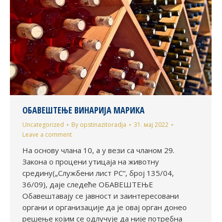
ОБАВЕШТЕЊЕ ВИНАРИЈА МАРИКА
Uncategorized
By
opstinazitoradja
31. мај 2022
Leave a comment
На основу члана 10, а у вези са чланом 29.
Закона о процени утицаја на животну
средину(„Службени лист РС“, број 135/04,
36/09), даје следеће ОБАВЕШТЕЊЕ
Обавештавају се јавност и заинтересовани
органи и организације да је овај орган донео
решење којим се одлучује да није потребна