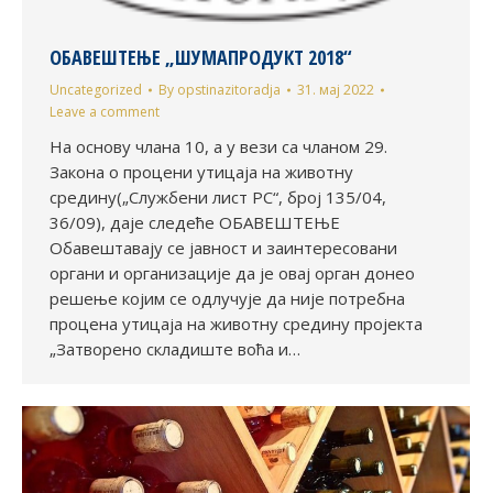
ОБАВЕШТЕЊЕ „ШУМАПРОДУКТ 2018“
Uncategorized
By
opstinazitoradja
31. мај 2022
Leave a comment
На основу члана 10, а у вези са чланом 29.
Закона о процени утицаја на животну
средину(„Службени лист РС“, број 135/04,
36/09), даје следеће ОБАВЕШТЕЊЕ
Обавештавају се јавност и заинтересовани
органи и организације да је овај орган донео
решење којим се одлучује да није потребна
процена утицаја на животну средину пројекта
„Затворено складиште воћа и…