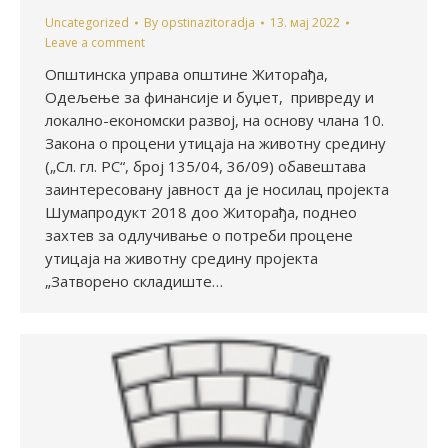
Uncategorized
By
opstinazitoradja
13. мај 2022
Leave a comment
Општинска управа општине Житорађа,
Одељење за финансије и буџет, привреду и
локално-економски развој, на основу члана 10.
Закона о процени утицаја на животну средину
(„Сл. гл. РС“, број 135/04, 36/09) обавештава
заинтересовану јавност да је носилац пројекта
Шумапродукт 2018 доо Житорађа, поднео
захтев за одлучивање о потреби процене
утицаја на животну средину пројекта
„Затворено складиште…