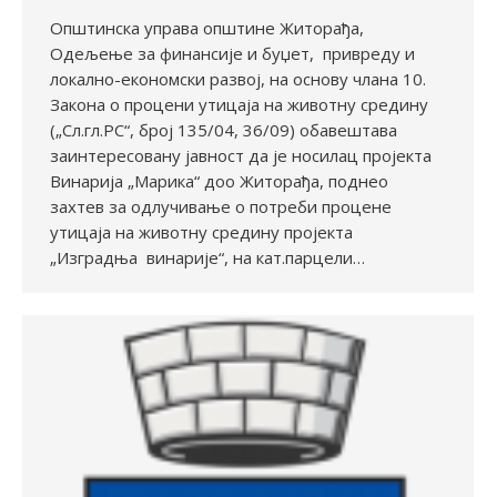
Општинска управа општине Житорађа,
Одељење за финансије и буџет, привреду и
локално-економски развој, на основу члана 10.
Закона о процени утицаја на животну средину
(„Сл.гл.РС“, број 135/04, 36/09) обавештава
заинтересовану јавност да је носилац пројекта
Винарија „Марика“ доо Житорађа, поднео
захтев за одлучивање о потреби процене
утицаја на животну средину пројекта
„Изградња винарије“, на кат.парцели…