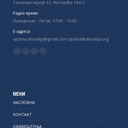
Топлички хероји 53, Житорађа 18412
Радно време
Понедељак - Петак: 07:00 - 15:00
Е-адреса
opstina.zitoradja@gmail.com opstina@zitoradja.org
Find us on:
F
X
Y
I
a
p
o
n
c
a
u
s
e
g
T
t
b
e
u
a
o
o
b
g
МЕНИ
o
p
e
r
НАСЛОВНА
k
e
p
a
p
n
a
m
КОНТАКТ
a
s
g
p
ОБАВЕШТЕЊА