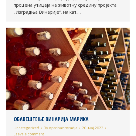
процена утицаја на животну средину пројекта
„Изградња Винарије“, на кат.…
ОБАВЕШТЕЊЕ ВИНАРИЈА МАРИКА
Uncategorized
By
opstinazitoradja
20. мај 2022
Leave a comment