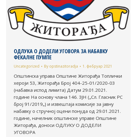
ОДЛУКА О ДОДЕЛИ УГОВОРА ЗА НАБАВКУ
ФЕКАЛНЕ ПУМПЕ
Uncategorized
By
opstinazitoradja
1. фебруар 2021
Општинска управа Општине Житорађа Топлички
хероји 53, Житорађа Број 404-25-01/2020-03
(набавка испод лимита) Датум 29.01.2021.
године На основу члана 146. ЗЈН („Сл. Гласник РС
број 91/2019„) и извештаја комисије за јавну
набавку о стручној оцени понуда од 29.01.2021.
године, начелник општинске управе Општине
Житорађа, доноси ОДЛУКУ О ДОДЕЛИ
УГОВОРА