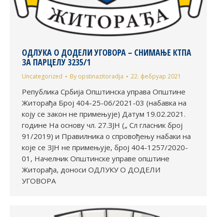
ОДЛУКА О ДОДЕЛИ УГОВОРА – СНИМАЊЕ КТПА
ЗА ПАРЦЕЛУ 3235/1
Uncategorized
By
opstinazitoradja
22. фебруар 2021
Република Србија Општинска управа Општине
Житорађа Број 404-25-06/2021-03 (набавка на
коју се закон не примењује) Датум 19.02.2021.
године На основу чл. 27.ЗЈН („ Сл гласник број
91/2019) и Правилника о спровођењу набаки на
које се ЗЈН не примењује, број 404-1257/2020-
01, Начелник Општинске управе општине
Житорађа, доноси ОДЛУКУ О ДОДЕЛИ
УГОВОРА