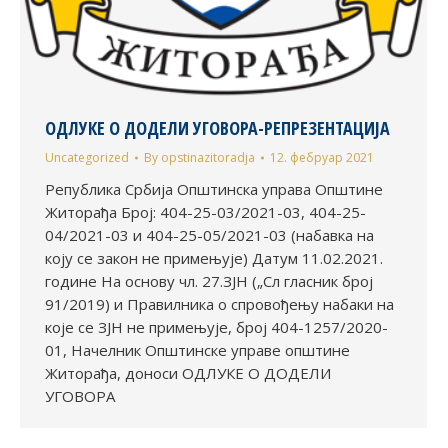
ОДЛУКЕ О ДОДЕЛИ УГОВОРА-РЕПРЕЗЕНТАЦИЈА
Uncategorized
By
opstinazitoradja
12. фебруар 2021
Република Србија Општинска управа Општине
Житорађа Број: 404-25-03/2021-03, 404-25-
04/2021-03 и 404-25-05/2021-03 (набавка на
коју се закон не примењује) Датум 11.02.2021.
године На основу чл. 27.ЗЈН („Сл гласник број
91/2019) и Правилника о спровођењу набаки на
које се ЗЈН не примењује, број 404-1257/2020-
01, Начелник Општинске управе општине
Житорађа, доноси ОДЛУКЕ О ДОДЕЛИ
УГОВОРА