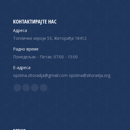
КОНТАКТИРАЈТЕ НАС
Адреса
Топлички хероји 53, Житорађа 18412
Радно време
Понедељак - Петак: 07:00 - 15:00
Е-адреса
opstina.zitoradja@gmail.com opstina@zitoradja.org
Find us on:
F
X
Y
I
a
p
o
n
c
a
u
s
e
g
T
t
b
e
u
a
o
o
b
g