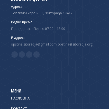
Адреса
Топлички хероји 53, Житорађа 18412
Радно време
Понедељак - Петак: 07:00 - 15:00
Е-адреса
opstina.zitoradja@gmail.com opstina@zitoradja.org
Find us on:
F
X
Y
I
a
p
o
n
c
a
u
s
e
g
T
t
b
e
u
a
o
o
b
g
МЕНИ
o
p
e
r
НАСЛОВНА
k
e
p
a
p
n
a
m
КОНТАКТ