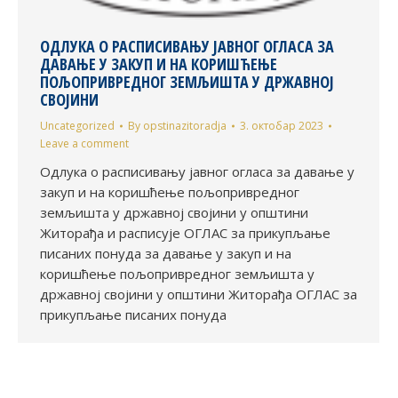
ОДЛУКА О РАСПИСИВАЊУ ЈАВНОГ ОГЛАСА ЗА
ДАВАЊЕ У ЗАКУП И НА КОРИШЋЕЊЕ
ПОЉОПРИВРЕДНОГ ЗЕМЉИШТА У ДРЖАВНОЈ
СВОЈИНИ
Uncategorized
By
opstinazitoradja
3. октобар 2023
Leave a comment
Одлука о расписивању јавног огласа за давање у
закуп и на коришћење пољопривредног
земљишта у државној својини у општини
Житорађа и расписује ОГЛАС за прикупљање
писаних понуда за давање у закуп и на
коришћење пољопривредног земљишта у
државној својини у општини Житорађа ОГЛАС за
прикупљање писаних понуда