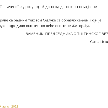
ће сачиниће у року од 15 дана од дана окончања Јавне
справе са радним текстом Одлуке са образложењем, који је
луке одредило општинско веће општине Житорађа.
ЗАМЕНИК ПРЕДСЕДНИКА ОПШТИНСКОГ ВЕ
Саша Цек
. август 2022