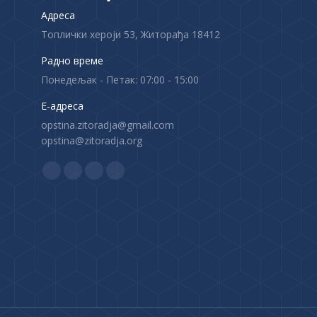
Адреса
Топлички хероји 53, Житорађа 18412
Радно време
Понедељак - Петак: 07:00 - 15:00
Е-адреса
opstina.zitoradja@gmail.com
opstina@zitoradja.org
Find us on:
F
X
Y
I
a
p
o
n
c
a
u
s
e
g
T
t
b
e
u
a
o
o
b
g
o
p
e
r
k
e
p
a