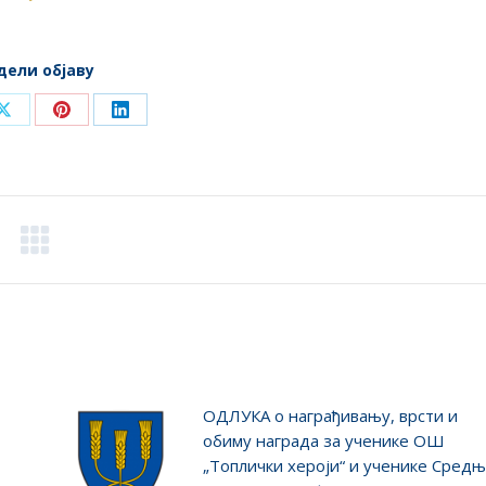
дели објаву
Share
Share
Share
on
on
on
ook
X
Pinterest
LinkedIn
ОДЛУКA о награђивању, врсти и
обиму награда за ученике ОШ
„Топлички хероји“ и ученике Сред