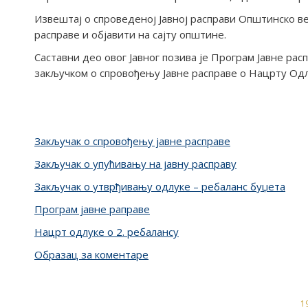
Извештај о спроведеној Јавној расправи Општинско ве
расправе и објавити на сајту општине.
Саставни део овог Јавног позива је Програм Јавне ра
закључком о спровођењу Јавне расправе о Нацрту Од
Закључак о спровођењу јавне расправе
Закључак о упућивању на јавну расправу
Закључак о утврђивању одлуке – ребаланс буџета
Програм јавне раправе
Нацрт одлуке о 2. ребалансу
Образац за коментаре
19