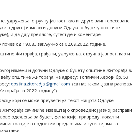
е, удружења, стручну јавност, као и друге заинтересоване
луке о другој измени и допуни Одлуке о буџету општине
е), и да дају предлоге, сугестује и коментаре.
почев од 19.08., закључно са 02.09.2022. године.
пштине Житорађа, грађани, удружења, стручна јавност, као и
ругој измени и допуни Одлуке о буџету општине Житорађа з
 већу општине Житорађа, на адресу: Топлички Хероји бр. 53,
ресу:
opstina.zitoradja.@gmail.com
(са назнаком „јавна расправ
иторађа за 2022. годину“).
расцу који се може преузети уз текст Нацрта Одлуке.
 Житорађа сачиниће Извештај о спроведеној јавној расправи
тавове одељења за буџет, финансије, привреду, локални
дминистрације о поднетим предлозима и сугестијама са
ихватање.