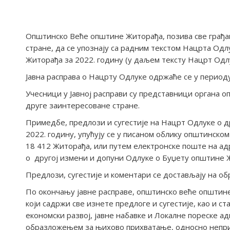
Општинско Веће општине Житорађа, позива све грађан
стране, да се упознају са радним текстом Нацрта Од
Житорађа за 2022. годину (у даљем тексту Нацрт Одлук
Јавна расправа о Нацрту Одлуке одржаће се у периоду 
Учесници у Јавној расправи су представници органа о
друге заинтересоване стране.
Примедбе, предлози и сугестије на Нацрт Одлуке о д
2022. годину, упућују се у писаном облику општинском
18 412 Житорађа, или путем електронске поште на ад
о другој измени и допуни Одлуке о Буџету општине Ж
Предлози, сугестије и коментари се достављају на об
По окончању јавне расправе, општинско веће општине
који садржи све изнете предлоге и сугестије, као и с
економски развој, јавне набавке и Локалне пореске а
образложењем за њихово прихватање, односно непр