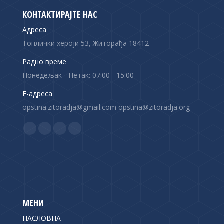
КОНТАКТИРАЈТЕ НАС
Адреса
Топлички хероји 53, Житорађа 18412
Радно време
Понедељак - Петак: 07:00 - 15:00
Е-адреса
opstina.zitoradja@gmail.com opstina@zitoradja.org
Find us on:
F
X
Y
I
a
p
o
n
c
a
u
s
e
g
T
t
b
e
u
a
o
o
b
g
МЕНИ
o
p
e
r
НАСЛОВНА