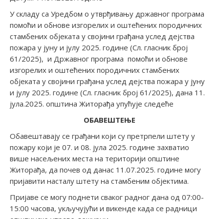
У складу са Уредбом о утврђивању државног програма
помоћи и обнове изгорелих и оштећених породичних
стамбених објеката у својини грађана услед дејства
пожара у јуну и јулу 2025. године (Сл. гласник број
61/2025), и Државног програма помоћи и обнове
изгорелих и оштећених породичних стамбених
објеката у својини грађана услед дејства пожара у јуну
и јулу 2025. године (Сл. гласник број 61/2025), дана 11.
јула.2025. општина Житорађа упућује следеће
ОБАВЕШТЕЊЕ
Обавештавају се грађани који су претрпели штету у
пожару који је 07. и 08. јула 2025. године захватио
више насељених места на територији општине
Житорађа, да почев од данас 11.07.2025. године могу
пријавити насталу штету на стамбеним објектима.
Пријаве се могу поднети сваког радног дана од 07:00-
15:00 часова, укључујући и викенде када се радници