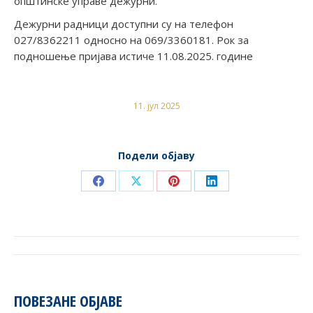
општинске управе дежурни.
Дежурни радници доступни су на телефон
027/8362211 односно на 069/3360181. Рок за
подношење пријава истиче 11.08.2025. године
11. јул 2025
Подели објаву
Share
Share
Share
Share
on
on
on
on
Facebook
X
Pinterest
LinkedIn
POST
NAVIGATION
ПОВЕЗАНЕ ОБЈАВЕ