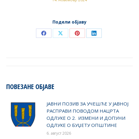
Подели објаву
Share
Share
Share
Share
on
on
on
on
Facebook
X
Pinterest
LinkedIn
POST
NAVIGATION
ПОВЕЗАНЕ ОБЈАВЕ
ЈАВНИ ПОЗИВ ЗА УЧЕШЋЕ У ЈАВНОЈ
РАСПРАВИ ПОВОДОМ НАЦРТА
ОДЛУКЕ О 2. ИЗМЕНИ И ДОПУНИ
ОДЛУКЕ О БУЏЕТУ ОПШТИНЕ
6. август 2026