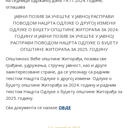
на седници одржаној дана 14.11.2024. године,
оглашава
ЈАВНИ ПОЗИВ ЗА УЧЕШЋЕ У ЈАВНОЈ РАСПРАВИ
ПОВОДОМ НАЦРТА ОДЛУКЕ О ДРУГОЈ ИЗМЕНИ
ОДЛУКЕ О БУЏЕТУ ОПШТИНЕ ЖИТОРАЂА ЗА 2024.
ГОДИНУ И ЈАВНИ ПОЗИВ ЗА УЧЕШЋЕ У ЈАВНОЈ
РАСПРАВИ ПОВОДОМ НАЦРТА ОДЛУКЕ О БУЏЕТУ
ОПШТИНЕ ЖИТОРАЂА ЗА 2025. ГОДИНУ
Општинско Веће општине Житорађа, позива све
грађане, удружења, стручну јавност, као и друге
заинтересоване стране, да се упознају са радним
текстом Нацрта Одлуке о другој измени Одлуке о
буџету општине Житорађа за 2024. годину и радним
текстом Нацрта Одлуке о буџету општине Житорађа за
2025. годину.
Сва документа се налазе
ОВДЕ
14. новембар 2024