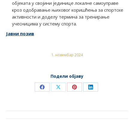
објеката у својини јединице локалне самоуправе
кроз одобравање њиховог коришћења за спортске
активности и доделу термина за тренирање
учесницима у систему спорта.
Јавни позив
1. новембар 2024
Подели објаву
Share
Share
Share
Share
on
on
on
on
Facebook
X
Pinterest
LinkedIn
POST
NAVIGATION