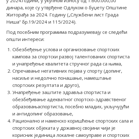
у 2024.години, у укупном износу од 1.600.000,00
динара, које су утврђене Одлуком о буџету Општине
Житорађа за 2024. Годину („Службени лист Града
Ниша“ бр.19/2024 и 115/2024).
Под посебним програмима подразумевају се следећи
општи интереси:
Обезбеђење услова и организовање спортских
кампова за спортски развој талентованих спортиста
и унапређење квалитета стручног рада са њима,
Спречавање негативних појава у спорту (допинг,
насиље и недолчно понашање, намештање
спортских резултата и друго),
Унапређење заштите здравља спортиста и
обезбеђивање адекватног спортско-здравственог
образовањаспортиста, посебно младих, укључујући
и антидопинг образовање,
Рационално и наменско коришћење спортских сала и
спортских објеката у државној својини чији је
корисник јединица локалне самоуправе и спортских