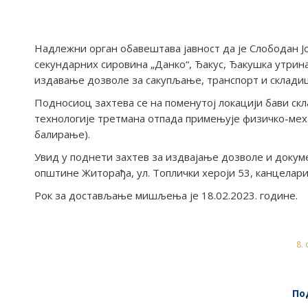
Надлежни орган обавештава јавност да је Слободан Ј
секундарних сировина „Данко“, Ђакус, Ђакушка утрин
издавање дозволе за сакупљање, транспорт и склади
Подносиоц захтева се на поменутој локацији бави с
технологије третмана отпада примењује физичко-мех
балирање).
Увид у поднети захтев за издвајање дозволе и докум
општине Житорађа, ул. Топлички хероји 53, канцеларија
Рок за достављање мишљења је 18.02.2023. године.
8.
По