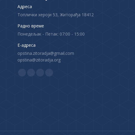
Адреса
Топлички хероји 53, Житорађа 18412
Радно време
Понедељак - Петак: 07:00 - 15:00
Е-адреса
opstina.zitoradja@gmail.com
opstina@zitoradja.org
Find us on:
F
X
Y
I
a
p
o
n
c
a
u
s
e
g
T
t
b
e
u
a
o
o
b
g
o
p
e
r
k
e
p
a