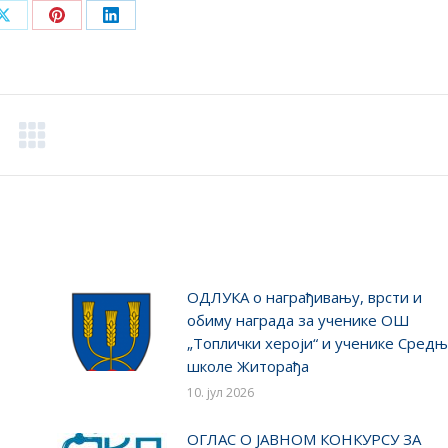
Share
Share
Share
on
on
on
ook
X
Pinterest
LinkedIn
ОДЛУКA о награђивању, врсти и
обиму награда за ученике ОШ
„Топлички хероји“ и ученике Сред
школе Житорађа
10. јул 2026
ОГЛАС О ЈАВНОМ КОНКУРСУ ЗА