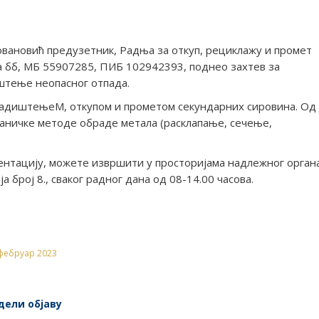
овановић предузетник, Радња за откуп, рециклажу и промет
а бб, МБ 55907285, ПИБ 102942393, поднео захтев за
штење неопасног отпада.
кладиштењеМ, откупом и прометом секундарних сировина. Од
аничке методе обраде метала (расклапање, сечење,
ентацију, можете извршити у просторијама надлежног орган
 број 8., сваког радног дана од 08-14.00 часова.
 фебруар 2023
дели објаву