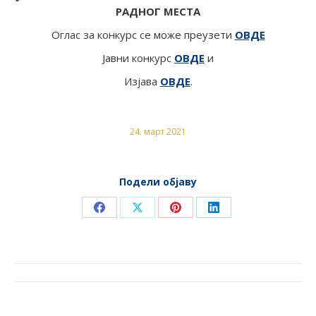
РАДНОГ МЕСТА
Оглас за конкурс се може преузети
ОВДЕ
Јавни конкурс
ОВДЕ
и
Изјава
ОВДЕ
.
24. март 2021
Подели објаву
Share
Share
Share
Share
on
on
on
on
Facebook
X
Pinterest
LinkedIn
POST
NAVIGATION