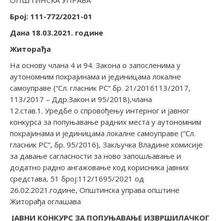
ОПШТИНСКА УПРАВА
Број: 111-772/2021-01
Дана 18.03.2021. године
Житорађа
На основу члана 4 и 94. Закона о запосленима у
аутономним покрајинама и јединицама локалне
самоуправе (“Сл. гласник РС“ бр. 21/2016113/2017,
113/2017 – Ддр.Закон и 95/2018),члана
12.став.1. Уредбе о спровођењу интерног и јавног
конкурса за попуњавање радних места у аутономним
покрајинама и јединицама локалне самоуправе (“Сл.
гласник РС“, бр. 95/2016), Закључка Владине комисије
за давање сагласности за ново запошљавање и
додатно радно ангажовање код корисника јавних
средстава, 51 број:112/1695/2021 од
26.02.2021.године, Општинска управа општине
Житорађа оглашава
ЈАВНИ КОНКУРС
ЗА ПОПУЊАВАЊЕ ИЗВРШИЛАЧКОГ