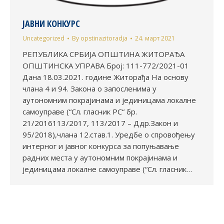
ЈАВНИ КОНКУРС
Uncategorized
By
opstinazitoradja
24. март 2021
РЕПУБЛИКА СРБИЈА ОПШТИНА ЖИТОРАЂА
ОПШТИНСКА УПРАВА Број: 111-772/2021-01
Дана 18.03.2021. године Житорађа На основу
члана 4 и 94. Закона о запосленима у
аутономним покрајинама и јединицама локалне
самоуправе (“Сл. гласник РС“ бр.
21/2016113/2017, 113/2017 – Ддр.Закон и
95/2018),члана 12.став.1. Уредбе о спровођењу
интерног и јавног конкурса за попуњавање
радних места у аутономним покрајинама и
јединицама локалне самоуправе (“Сл. гласник…