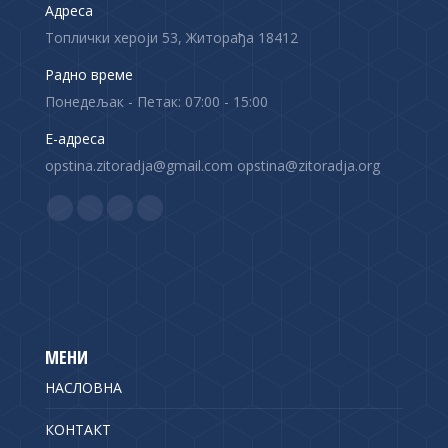
Адреса
Топлички хероји 53, Житорађа 18412
Радно време
Понедељак - Петак: 07:00 - 15:00
Е-адреса
opstina.zitoradja@gmail.com opstina@zitoradja.org
Find us on:
F
X
Y
I
a
p
o
n
c
a
u
s
e
g
T
t
b
e
u
a
o
o
b
g
МЕНИ
o
p
e
r
НАСЛОВНА
k
e
p
a
p
n
a
m
КОНТАКТ