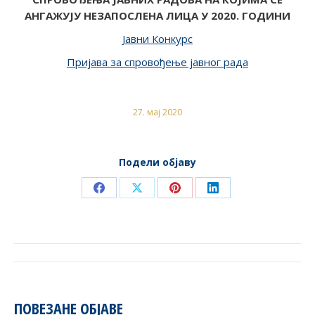
АНГАЖУЈУ НЕЗАПОСЛЕНА ЛИЦА У 2020. ГОДИНИ
Јавни Конкурс
Пријава за спровођење јавног рада
27. мај 2020
Подели објаву
Share
Share
Share
Share
on
on
on
on
Facebook
X
Pinterest
LinkedIn
POST
NAVIGATION
ПОВЕЗАНЕ ОБЈАВЕ