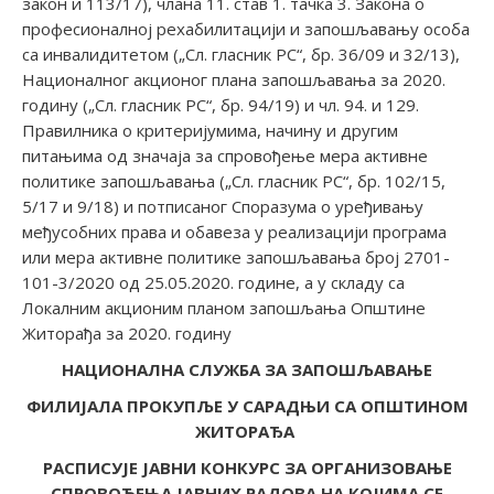
закон и 113/17), члана 11. став 1. тачка 3. Закона о
професионалној рехабилитацији и запошљавању особа
са инвалидитетом („Сл. гласник РС“, бр. 36/09 и 32/13),
Националног акционог плана запошљавања за 2020.
годину („Сл. гласник РС“, бр. 94/19) и чл. 94. и 129.
Правилника о критеријумима, начину и другим
питањима од значаја за спровођење мера активне
политике запошљавања („Сл. гласник РС“, бр. 102/15,
5/17 и 9/18) и потписаног Споразума о уређивању
међусобних права и обавеза у реализацији програма
или мера активне политике запошљавања број 2701-
101-3/2020 од 25.05.2020. године, а у складу са
Локалним акционим планом запошљања Општине
Житорађа за 2020. годину
НАЦИОНАЛНА СЛУЖБА ЗА ЗАПОШЉАВАЊЕ
ФИЛИЈАЛА ПРОКУПЉЕ У САРАДЊИ СА ОПШТИНОМ
ЖИТОРАЂА
РАСПИСУЈЕ ЈАВНИ КОНКУРС ЗА ОРГАНИЗОВАЊЕ
СПРОВОЂЕЊА ЈАВНИХ РАДОВА НА КОЈИМА СЕ