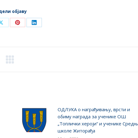
дели објаву
Share
Share
Share
on
on
on
ook
X
Pinterest
LinkedIn
ОДЛУКA о награђивању, врсти и
обиму награда за ученике ОШ
„Топлички хероји“ и ученике Сред
школе Житорађа