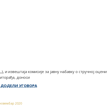
„), и извештаја комисије за јавну набавку о стручној оцени
иторађа, доноси
 ДОДЕЛИ УГОВОРА
 новембар 2020