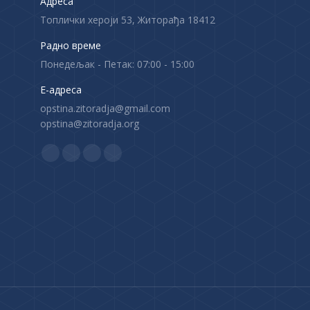
Адреса
Топлички хероји 53, Житорађа 18412
Радно време
Понедељак - Петак: 07:00 - 15:00
Е-адреса
opstina.zitoradja@gmail.com
opstina@zitoradja.org
Find us on:
F
X
Y
I
a
p
o
n
c
a
u
s
e
g
T
t
b
e
u
a
o
o
b
g
o
p
e
r
k
e
p
a
p
n
a
m