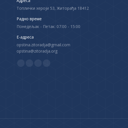
Адреса
Топлички хероји 53, Житорађа 18412
Радно време
Понедељак - Петак: 07:00 - 15:00
Е-адреса
opstina.zitoradja@gmail.com
opstina@zitoradja.org
Find us on:
F
X
Y
I
a
p
o
n
c
a
u
s
e
g
T
t
b
e
u
a
o
o
b
g
o
p
e
r
k
e
p
a
p
n
a
m