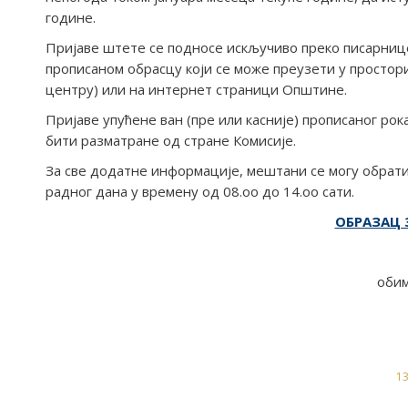
године.
Пријаве штете се подносе искључиво преко писарнице 
прописаном обрасцу који се може преузети у просто
центру) или на интернет страници Општине.
Пријаве упућене ван (пре или касније) прописаног рок
бити разматране од стране Комисије.
За све додатне информације, мештани се могу обрати
радног дана у времену од 08.оо до 14.оо сати.
ОБРАЗАЦ 
обим
13