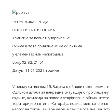
РЕПУБЛИКА СРБИЈА
ОПШТИНА ЖИТОРАЂА
Комисија за попис и утврђивање
Обима штете причињене на објектима
у елементарним непогодама
Број: 02-82/21-01
Датум: 11.01.2021. године
У складу са чланом 15. Закона о обнови након елемент
Одлуком штаба за ванредне ситуације о проглашењу в
године, Комисија за попис и утврђивање обима штет
територији општине Житорађа, позива мештане општ
непогода током јануара месеца текуће године, да исту