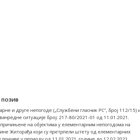
ПОЗИВ
арне и друге непогоде („Службени гласник РС“, број 112/15) 
анредне ситуације број: 217-80/2021-01 од 11.01.2021.
е причињене на објектима у елементарним непогодома на
ине Житорађа који су претрпели штету од елементарних
 пријаве у периоду од 11.01.2021. године до 12.02.2021.