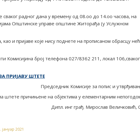
сваког радног дана у времену од 08.оо до 14.оо часова, на
ријама Општинске управе општине Житорађа (у Услужном
а, као и пријаве које нису поднете на прописаном обрасцу не
ти Комисијина број телефона 027/8362 211, локал 106,сваког
ЗА ПРИЈАВУ ШТЕТЕ
Председник Комисије за попис и утврђива
а штете причињене на објектима у елементарним непогодо
Дипл. инг грађ. Мирослав Величковић, 
. јануар 2021