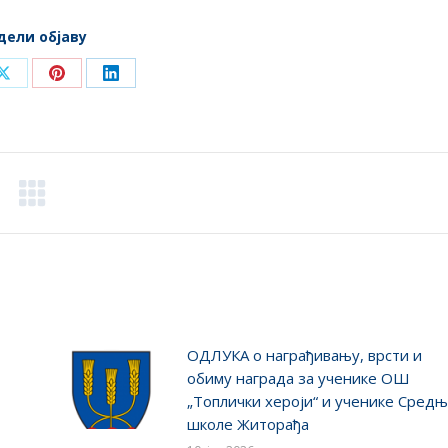
дели објаву
Share
Share
Share
on
on
on
ook
X
Pinterest
LinkedIn
ОДЛУКA о награђивању, врсти и
обиму награда за ученике ОШ
„Топлички хероји“ и ученике Сред
школе Житорађа