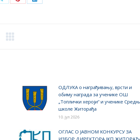
Share
Share
Share
on
on
on
ook
X
Pinterest
LinkedIn
ОДЛУКA о награђивању, врсти и
обиму награда за ученике ОШ
„Топлички хероји“ и ученике Сред
школе Житорађа
10. јул 2026
ОГЛАС О ЈАВНОМ КОНКУРСУ ЗА
ИЗБОР ДИРЕКТОРА ЈКП ЖИТОРАЂ