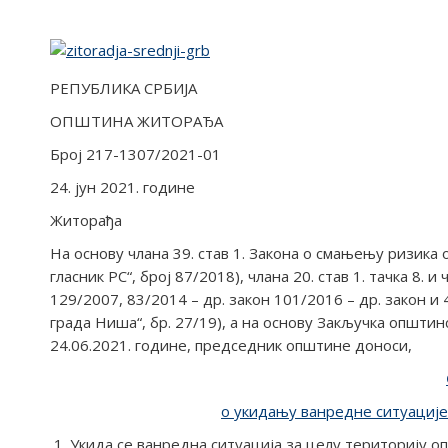
РЕПУБЛИКА СРБИЈА
ОПШТИНА ЖИТОРАЂА
Број 217-1307/2021-01
24. јун 2021. године
Житорађа
На основу члана 39. став 1. Закона о смањењу ризика
гласник РС“, број 87/2018), члана 20. став 1. тачка 8. и
129/2007, 83/2014 – др. закон 101/2016 – др. закон и 
града Ниша“, бр. 27/19), а на основу Закључка општи
24.06.2021. године, председник општине доноси,
о укидању ванредне ситуације
Укида се ванредна ситуација за целу територију