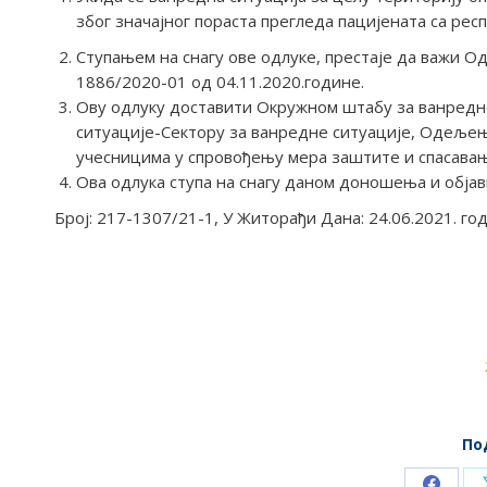
због значајног пораста прегледа пацијената са ре
Ступањем на снагу ове одлуке, престаје да важи Од
1886/2020-01 од 04.11.2020.године.
Ову одлуку доставити Окружном штабу за ванредн
ситуације-Сектору за ванредне ситуације, Одељењ
учесницима у спровођењу мера заштите и спасавањ
Ова одлука ступа на снагу даном доношења и објав
Број: 217-1307/21-1, У Житорађи Дана: 24.06.2021. го
По