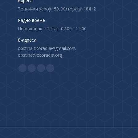
Адреса
Топлички хероји 53, Житорађа 18412
Радно време
Понедељак - Петак: 07:00 - 15:00
Е-адреса
opstina.zitoradja@gmail.com
opstina@zitoradja.org
Find us on:
F
X
Y
I
a
p
o
n
c
a
u
s
e
g
T
t
b
e
u
a
o
o
b
g
o
p
e
r
k
e
p
a
p
n
a
m