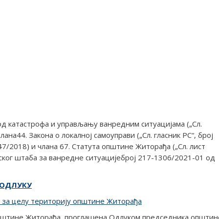
 од катастрофа и управљању ванредним ситуацијама („Сл.
 члана44. Закона о локалној самоуправи („Сл. гласник РС“, број
47/2018) и члана 67. Статута општине Житорађа („Сл. лист
нског штаба за ванредне ситуацијеброј 217-1306/2021-01 од
ОДЛУКУ
 за целу територију општине Житорађа
 општине Житорађа, проглашена Одлуком председника општин