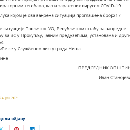
спираторним тегобама, као и заражених вирусом COVID-19.
лука којом је ова ванрена ситуација проглашена број:217-
е ситуације Топличког УО, Републичком штабу за ванредне
у за ВС у Прокупљу, јавним предузећима, установама и друг
а.
иће се у Службеном листу града Ниша.
дине
ПРЕДСЕДНИК ОПШТИ
Иван Станојев
24. јун 2021
дели објаву