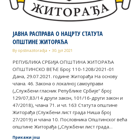
ЈАВНА РАСПРАВА О НАЦРТУ СТАТУТА
ОПШТИНЕ ЖИТОРАЂA
By
opstinazitoradja
30. јул 2021
РЕПУБЛИКА СРБИЈА ОПШТИНА ЖИТОРАЂА
ОПШТИНСКO ВЕЋЕ Број: 110-1208/2021-01
Дана, 29.07.2021. године Житорађа На основу
члана. 46. Закона о локалној самоуправи
(„Службени гласник Републике Србије“ број:
129/07,83/14 други закон, 101/16-други закон и
47/2018), члана 71. и чл. 163 Статута општине
Житорађа (Службени лист града Ниша број
27/2019) и члана 10. Пословника Општинског већа
општине Житорађа („Службени лист града…
Прикажи још