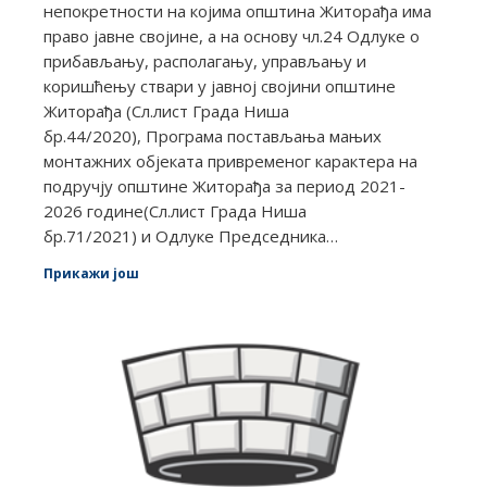
непокретности на којима општина Житорађа има
право јавне својине, а на основу чл.24 Одлуке о
прибављању, располагању, управљању и
коришћењу ствари у јавној својини општине
Житорађа (Сл.лист Града Ниша
бр.44/2020), Програма постављања мањих
монтажних објеката привременог карактера на
подручју општине Житорађа за период 2021-
2026 године(Сл.лист Града Ниша
бр.71/2021) и Одлуке Председника…
Прикажи још