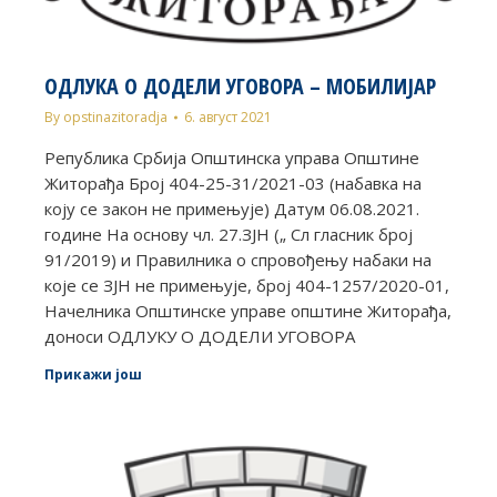
ОДЛУКА О ДОДЕЛИ УГОВОРА – МОБИЛИЈАР
By
opstinazitoradja
6. август 2021
Република Србија Општинска управа Општине
Житорађа Број 404-25-31/2021-03 (набавка на
коју се закон не примењује) Датум 06.08.2021.
године На основу чл. 27.ЗЈН („ Сл гласник број
91/2019) и Правилника о спровођењу набаки на
које се ЗЈН не примењује, број 404-1257/2020-01,
Начелника Општинске управе општине Житорађа,
доноси ОДЛУКУ О ДОДЕЛИ УГОВОРА
Прикажи још