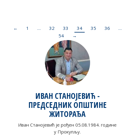
←
1
…
32
33
34
35
36
…
54
→
ИВАН СТАНОЈЕВИЋ -
ПРЕДСЕДНИК ОПШТИНЕ
ЖИТОРАЂА
Иван Станојевић је рођен 05.08.1984. године
у Прокупљу.