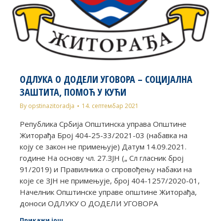
ОДЛУКА О ДОДЕЛИ УГОВОРА – СОЦИЈАЛНА
ЗАШТИТА, ПОМОЋ У КУЋИ
By
opstinazitoradja
14. септембар 2021
Република Србија Општинска управа Општине
Житорађа Број 404-25-33/2021-03 (набавка на
коју се закон не примењује) Датум 14.09.2021.
године На основу чл. 27.ЗЈН („ Сл гласник број
91/2019) и Правилника о спровођењу набаки на
које се ЗЈН не примењује, број 404-1257/2020-01,
Начелник Општинске управе општине Житорађа,
доноси ОДЛУКУ О ДОДЕЛИ УГОВОРА
Прикажи још