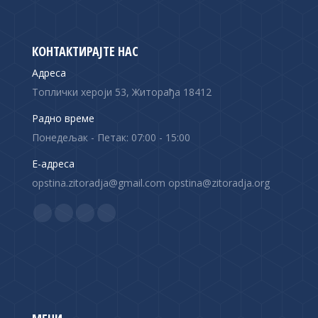
КОНТАКТИРАЈТЕ НАС
Адреса
Топлички хероји 53, Житорађа 18412
Радно време
Понедељак - Петак: 07:00 - 15:00
Е-адреса
opstina.zitoradja@gmail.com opstina@zitoradja.org
Find us on:
F
X
Y
I
a
p
o
n
c
a
u
s
e
g
T
t
b
e
u
a
o
o
b
g