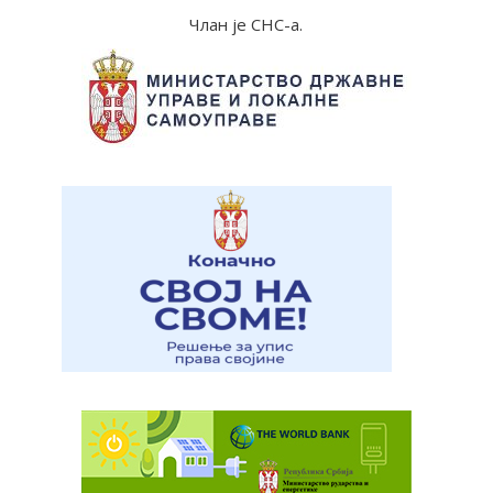
Члан је СНС-а.