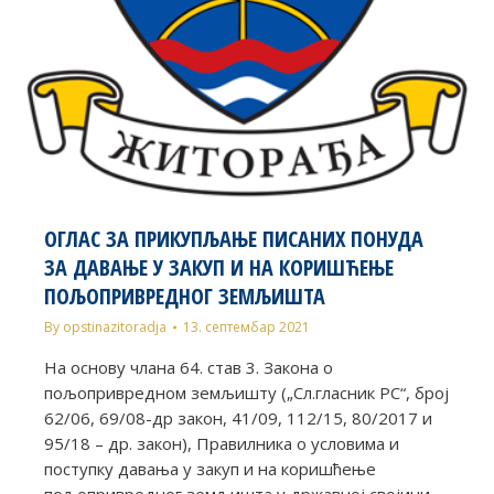
ОГЛАС ЗА ПРИКУПЉАЊЕ ПИСАНИХ ПОНУДА
ЗА ДАВАЊЕ У ЗАКУП И НА КОРИШЋЕЊЕ
ПОЉОПРИВРЕДНОГ ЗЕМЉИШТА
By
opstinazitoradja
13. септембар 2021
На основу члана 64. став 3. Закона о
пољопривредном земљишту („Сл.гласник РС“, број
62/06, 69/08-др закон, 41/09, 112/15, 80/2017 и
95/18 – др. закон), Правилникa о условима и
поступку давања у закуп и на коришћење
пољопривредног земљишта у државној својини