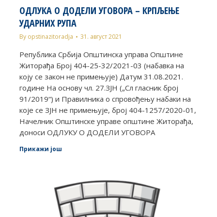
ОДЛУКА О ДОДЕЛИ УГОВОРА – КРПЉЕЊЕ
УДАРНИХ РУПА
By
opstinazitoradja
31. август 2021
Република Србија Општинска управа Општине
Житорађа Број 404-25-32/2021-03 (набавка на
коју се закон не примењује) Датум 31.08.2021.
године На основу чл. 27.ЗЈН („Сл гласник број
91/2019“) и Правилника о спровођењу набаки на
које се ЗЈН не примењује, број 404-1257/2020-01,
Начелник Општинске управе општине Житорађа,
доноси ОДЛУКУ О ДОДЕЛИ УГОВОРА
Прикажи још