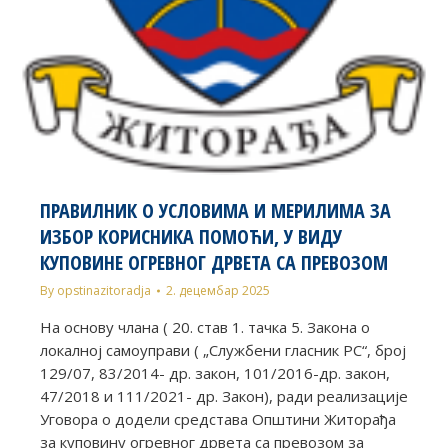
ПРАВИЛНИК О УСЛОВИМА И МЕРИЛИМА ЗА
ИЗБОР КОРИСНИКА ПОМОЋИ, У ВИДУ
КУПОВИНЕ ОГРЕВНОГ ДРВЕТА СА ПРЕВОЗОМ
By
opstinazitoradja
2. децембар 2025
На основу чланa ( 20. став 1. тачка 5. Закона о
локалној самоуправи ( „Службени гласник РС“, број
129/07, 83/2014- др. закон, 101/2016-др. закон,
47/2018 и 111/2021- др. Закон), ради реализације
Уговора о додели средстава Општини Житорађа
за куповину огревног дрвета са превозом за