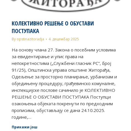
КОЛЕКТИВНО РЕШЕЊЕ О ОБУСТАВИ
ПОСТУПАКА
By
opstinazitoradja
4. децембар 2025
На основу члана 27. Закона о посебним условима
за евидентирање и упис права на
непокретностима („Службени гласник РС“, број
91/25), Општинска управа општине Житорађа,
Одељење за просторно планирање, урбанизам и
обједињену процедуру, грађевинско комуналне,
инспекцијске послове сачинило је КОЛЕКТИВНО
РЕШЕЊЕ О ОБУСТАВИ ПОСТУПАКА Поступци
озакоњења објеката покренути по предходним
прописима, обустављају се дана 24.10.2025.
године,…
Прикажи још