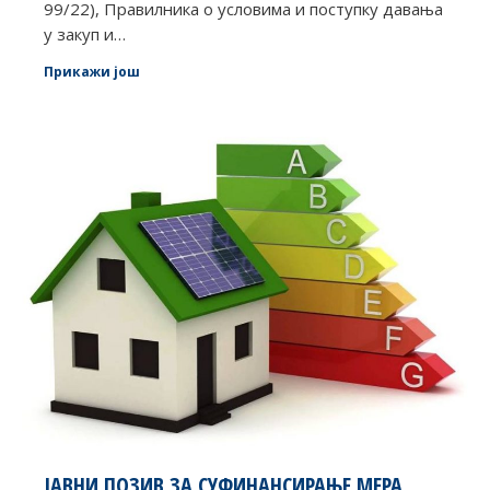
99/22), Правилника о условима и поступку давања
у закуп и…
Прикажи још
ЈАВНИ ПОЗИВ ЗА СУФИНАНСИРАЊЕ МЕРА