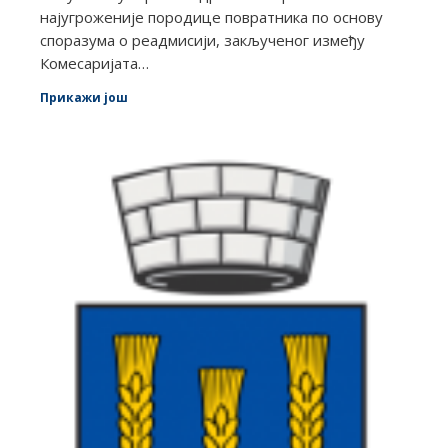
најугроженије породице повратника по основу
споразума о реадмисији, закљученог између
Комесаријата…
Прикажи још