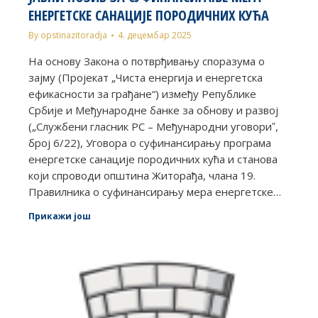
ЕНЕРГЕТСКЕ САНАЦИЈЕ ПОРОДИЧНИХ КУЋА
By
opstinazitoradja
4. децембар 2025
На основу Закона о потврђивању споразума о
зајму (Пројекат „Чиста енергија и енергетска
ефикасности за грађане“) између Републике
Србије и Међународне банке за обнову и развој
(„Службени гласник РС – Међународни уговориˮ,
број 6/22), Уговора о суфинансирању програма
енергетске санације породичних кућа и станова
који спроводи општина Житорађа, члана 19.
Правилника о суфинансирању мера енергетске…
Прикажи још