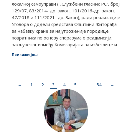
локалној самоуправи ( „Службени гласник РС“, број
129/07, 83/2014- др. закон, 101/2016-др. закон,
47/2018 и 111/2021- др. Закон), ради реализације
Уговора о додели средстава Општини Житорађа
за набавку хране за најугроженије породице
повратника по основу споразума о реадмисији,
закљученог између Комесаријата за избеглице и…
Прикажи још
←
1
2
3
4
5
…
54
→