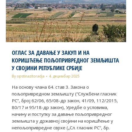
ОГЛАС ЗА ДАВАЊЕ У ЗАКУП И НА
КОРИШЋЕЊЕ ПОЉОПРИВРЕДНОГ ЗЕМЉИШТА
У СВОЈИНИ РЕПУБЛИКЕ СРБИЈЕ
By
opstinazitoradja
4. децембар 2025
На основу члана 64. став 3. Закона о
пољопривредном земљишту (“Службени гласник
РС”, број 62/06, 65/08-др закон, 41/09, 112/2015,
80/17 и 95/18-др закон), Уредбе о условима,
начину и поступку за давање пољопривредног
земљишта у државној својини на коришћење у
непољопривредне сврхе („Сл. гласник РС“, бр.