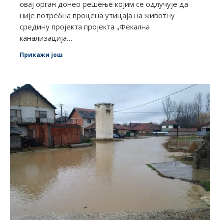
овај орган донео решење којим се одлучује да
није потребна процена утицаја на животну
средину пројекта пројекта „Фекална
канализација…
Прикажи још