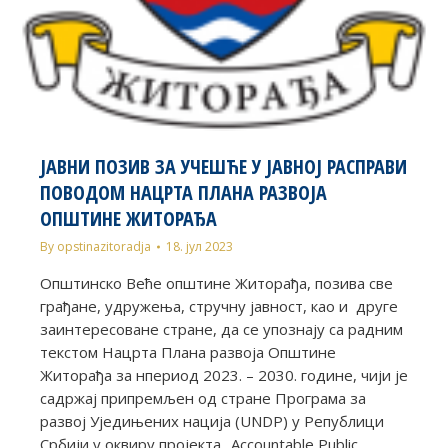
ЈАВНИ ПОЗИВ ЗА УЧЕШЋЕ У ЈАВНОЈ РАСПРАВИ
ПОВОДОМ НАЦРТА ПЛАНА РАЗВОЈА
ОПШТИНЕ ЖИТОРАЂА
By
opstinazitoradja
18. јул 2023
Општинско Веће општине Житорађа, позива све
грађане, удружења, стручну јавност, као и друге
заинтересоване стране, да се упознају са радним
текстом Нацрта Плана развоја Општине
Житорађа за нпериод 2023. – 2030. године, чији је
садржај припремљен од стране Програма за
развој Уједињених нација (UNDP) у Републици
Србији у оквиру пројекта „Accountable Public