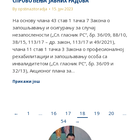
СПРОВОЂЕЊА ЈАВНИХ РАДОВА
By
opstinazitoradja
15. јун 2023
На основу члана 43 став 1 тачка 7 Закона о
запошљавању и осигурању за случај
незапослености („Сл. гласник РС“, бр. 36/09, 88/10,
38/15, 113/17 – др. закон, 113/17 и 49/2021),
члана 11 став 1 тачка 3 Закона о професионалној
рехабилитацији и запошљавању особа са
инвалидитетом („Сл. гласник РС“, бр. 36/09 и
32/13), Акционог плана за…
Прикажи још
←
1
…
16
17
18
19
20
…
54
→