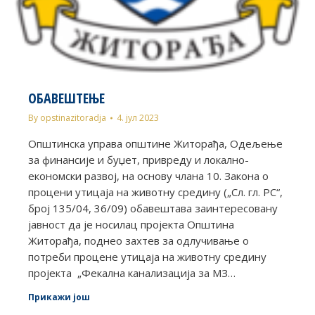
ОБАВЕШТЕЊЕ
By
opstinazitoradja
4. јул 2023
Општинска управа општине Житорађа, Одељење
за финансије и буџет, привреду и локално-
економски развој, на основу члана 10. Закона о
процени утицаја на животну средину („Сл. гл. РС“,
број 135/04, 36/09) обавештава заинтересовану
јавност да је носилац пројекта Општина
Житорађа, поднео захтев за одлучивање о
потреби процене утицаја на животну средину
пројекта „Фекална канализација за МЗ…
Прикажи још