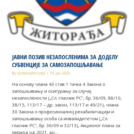
ЈАВНИ ПОЗИВ НЕЗАПОСЛЕНИМА ЗА ДОДЕЛУ
СУБВЕНЦИЈЕ ЗА САМОЗАПОШЉАВАЊЕ
By
opstinazitoradja
19. јун 2023
На основу члана 43 став 1 тачка 4 Закона о
запошљавању и осигурању за случај
незапослености („Сл. гласник РС“, бр. 36/09, 88/10,
38/15, 113/17 – др. закон, 113/17 и 49/21), члана
30 Закона о професионалној рехабилитацији и
запошљавању особа са инвалидитетом („Сл.
гласник РС“, бр. 36/09 и 32/13), Акционог плана за
период од 2021. до…