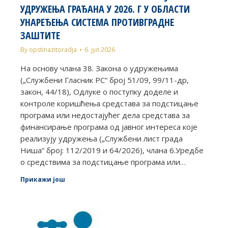
УДРУЖЕЊА ГРАЂАНА У 2026. Г У ОБЛАСТИ
УНАРЕЂЕЊА СИСТЕМА ПРОТИВГРАДНЕ
ЗАШТИТЕ
By
opstinazitoradja
6. јул 2026
На основу члана 38. Закона о удружењима
(„Службени Гласник РС“ број 51/09, 99/11-др,
закон, 44/18), Одлуке о поступку доделе и
контроле коришћења средстава за подстицање
програма или недостајућег дела средстава за
финансирање програма од јавног интереса које
реализују удружења („Службени лист града
Ниша“ број: 112/2019 и 64/2026), члана 6.Уредбе
о средствима за подстицање програма или…
Прикажи још