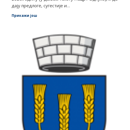
дају предлоге, сугестије и…
Прикажи још