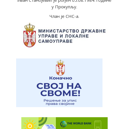
Иван Станојевић је рођен 05.08.1984. године
у Прокупљу.
Члан је СНС-а.