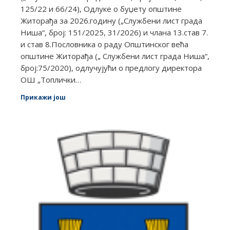
125/22 и 66/24), Одлуке о буџету општине
Житорађа за 2026.годину („Службени лист града
Ниша“, број: 151/2025, 31/2026) и члана 13.став 7.
и став 8.Пословника о раду Општинског већа
општине Житорађа („ Службени лист града Ниша“,
број:75/2020), одлучујући о предлогу директора
ОШ „Топлички…
Прикажи још