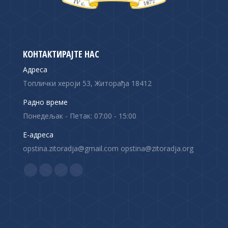
КОНТАКТИРАЈТЕ НАС
Адреса
Топлички хероји 53, Житорађа 18412
Радно време
Понедељак - Петак: 07:00 - 15:00
Е-адреса
opstina.zitoradja@gmail.com opstina@zitoradja.org
Find us on:
F
X
Y
I
a
p
o
n
c
a
u
s
e
g
T
t