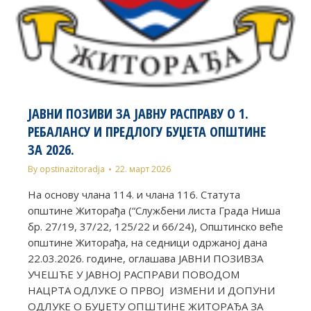
ЈАВНИ ПОЗИВИ ЗА ЈАВНУ РАСПРАВУ О 1.
РЕБАЛАНСУ И ПРЕДЛОГУ БУЏЕТА ОПШТИНЕ
ЗА 2026.
By
opstinazitoradja
22. март 2026
На основу члана 114. и члана 116. Статута
општине Житорађа (“Службени листа Града Ниша
бр. 27/19, 37/22, 125/22 и 66/24), Општинско веће
општине Житорађа, на седници одржаној дана
22.03.2026. године, оглашава ЈАВНИ ПОЗИВЗА
УЧЕШЋЕ У ЈАВНОЈ РАСПРАВИ ПОВОДОМ
НАЦРТА ОДЛУКЕ О ПРВОЈ ИЗМЕНИ И ДОПУНИ
ОДЛУКЕ О БУЏЕТУ ОПШТИНЕ ЖИТОРАЂА ЗА