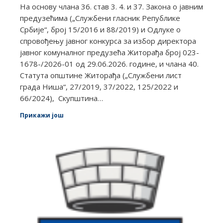
На основу члана 36. став 3. 4. и 37. Закона о јавним
предузећима („Службени гласник Републике
Србије“, број 15/2016 и 88/2019) и Одлуке о
спровођењу јавног конкурса за избор директора
јавног комуналног предузећа Житорађа број 023-
1678-/2026-01 од 29.06.2026. године, и члана 40.
Статута општине Житорађа („Службени лист
града Ниша“, 27/2019, 37/2022, 125/2022 и
66/2024), Скупштина…
Прикажи још