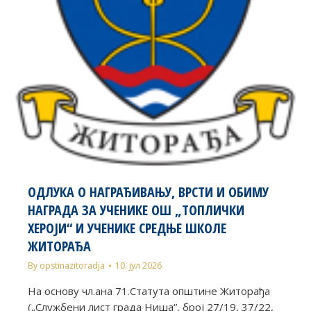
ОДЛУКA О НАГРАЂИВАЊУ, ВРСТИ И ОБИМУ
НАГРАДА ЗА УЧЕНИКЕ ОШ „ТОПЛИЧКИ
ХЕРОЈИ“ И УЧЕНИКЕ СРЕДЊЕ ШКОЛЕ
ЖИТОРАЂА
By
opstinazitoradja
10. јул 2026
На основу чл.ана 71.Статута општине Житорађа
(„Службени лист града Ниша“, број 27/19, 37/22,