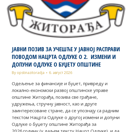
ЈАВНИ ПОЗИВ ЗА УЧЕШЋЕ У ЈАВНОЈ РАСПРАВИ
ПОВОДОМ НАЦРТА ОДЛУКЕ О 2. ИЗМЕНИ И
ДОПУНИ ОДЛУКЕ О БУЏЕТУ ОПШТИНЕ
By
opstinazitoradja
6. август 2026
Одељење за финансије и буџет, привреду и
локално-економски развој општинске управе
општине Житорађа, позива све грађане,
удружења, стручну јавност, као и друге
заинтересоване стране, да се упознају са радним
текстом Нацрта Одлуке о другој измени и допуни
Одлуке о буџету општине Житорађа за
2026.годину (у даљем тексту Нацрт Одлуке), и да