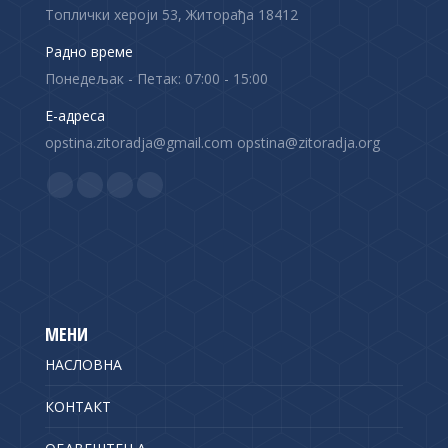
Топлички хероји 53, Житорађа 18412
Радно време
Понедељак - Петак: 07:00 - 15:00
Е-адреса
opstina.zitoradja@gmail.com opstina@zitoradja.org
Find us on:
F
X
Y
I
a
p
o
n
c
a
u
s
e
g
T
t
b
e
u
a
o
o
b
g
МЕНИ
o
p
e
r
НАСЛОВНА
k
e
p
a
p
n
a
m
КОНТАКТ
a
s
g
p