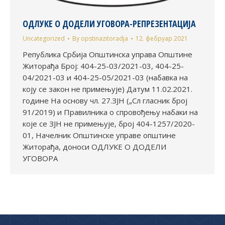
ОДЛУКЕ О ДОДЕЛИ УГОВОРА-РЕПРЕЗЕНТАЦИЈА
Uncategorized
By
opstinazitoradja
12. фебруар 2021
Република Србија Општинска управа Општине
Житорађа Број: 404-25-03/2021-03, 404-25-
04/2021-03 и 404-25-05/2021-03 (набавка на
коју се закон не примењује) Датум 11.02.2021.
године На основу чл. 27.ЗЈН („Сл гласник број
91/2019) и Правилника о спровођењу набаки на
које се ЗЈН не примењује, број 404-1257/2020-
01, Начелник Општинске управе општине
Житорађа, доноси ОДЛУКЕ О ДОДЕЛИ
УГОВОРА