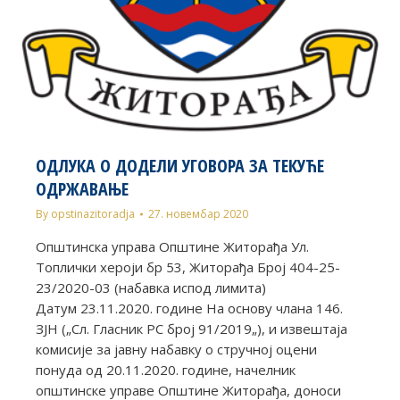
ОДЛУКА О ДОДЕЛИ УГОВОРА ЗА ТЕКУЋЕ
ОДРЖАВАЊЕ
By
opstinazitoradja
27. новембар 2020
Општинска управа Општине Житорађа Ул.
Топлички хероји бр 53, Житорађа Број 404-25-
23/2020-03 (набавка испод лимита)
Датум 23.11.2020. године На основу члана 146.
ЗЈН („Сл. Гласник РС број 91/2019„), и извештаја
комисије за јавну набавку о стручној оцени
понуда од 20.11.2020. године, начелник
општинске управе Општине Житорађа, доноси