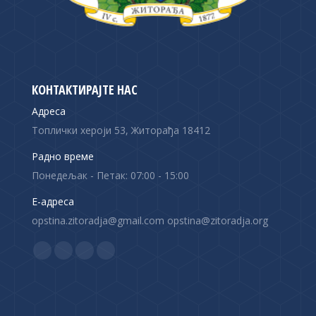
КОНТАКТИРАЈТЕ НАС
Адреса
Топлички хероји 53, Житорађа 18412
Радно време
Понедељак - Петак: 07:00 - 15:00
Е-адреса
opstina.zitoradja@gmail.com opstina@zitoradja.org
Find us on:
F
X
Y
I
a
p
o
n
c
a
u
s
e
g
T
t