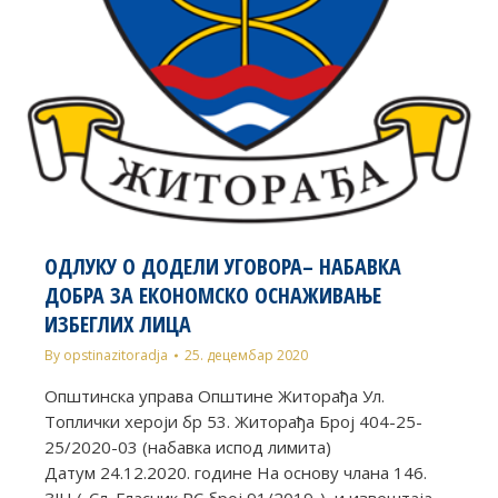
ОДЛУКУ О ДОДЕЛИ УГОВОРА– НАБАВКА
ДОБРА ЗА ЕКОНОМСКО ОСНАЖИВАЊЕ
ИЗБЕГЛИХ ЛИЦА
By
opstinazitoradja
25. децембар 2020
Општинска управа Општине Житорађа Ул.
Топлички хероји бр 53. Житорађа Број 404-25-
25/2020-03 (набавка испод лимита)
Датум 24.12.2020. године На основу члана 146.
ЗЈН („Сл. Гласник РС број 91/2019„), и извештаја