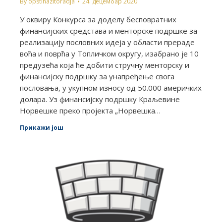
By
opstinazitoradja
24. децембар 2020
У оквиру Конкурса за доделу бесповратних
финансијских средстава и менторске подршке за
реализацију пословних идеја у области прераде
воћа и поврћа у Топличком округу, изабрано је 10
предузећа која ће добити стручну менторску и
финансијску подршку за унапређење свога
пословања, у укупном износу од 50.000 америчких
долара. Уз финансијску подршку Краљевине
Норвешке преко пројекта „Норвешка…
Прикажи још