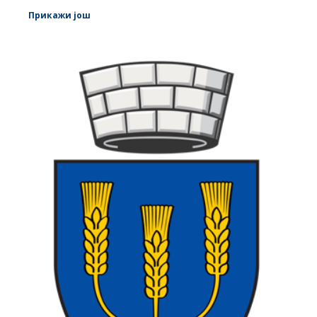
Прикажи још