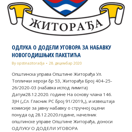
ОДЛУКА О ДОДЕЛИ УГОВОРА ЗА НАБАВКУ
НОВОГОДИШЊИХ ПАКЕТИЋА
By
opstinazitoradja
28. децембар 2020
Општинска управа Општине Житорађа Ул.
Топлички хероји бр 53, Житорађа Број 404-25-
26/2020-03 (набавка испод лимита)
Датум28.12.2020. године На основу члана 146.
ЗЈН („Сл. Гласник РС број 91/2019„), и извештаја
комисије за јавну набавку о стручној оцени
понуда од 28.12.2020.године, начелник
општинске управе Општине Житорађа, доноси
ОДЛУКУ О ДОДЕЛИ УГОВОРА