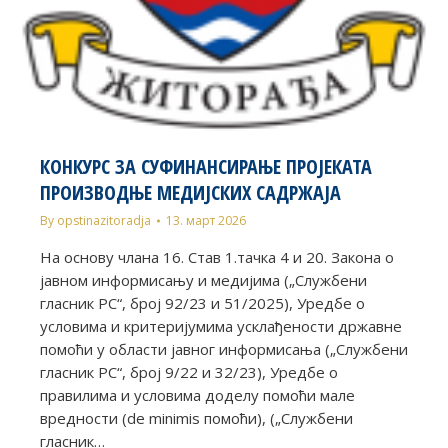
КОНКУРС ЗА СУФИНАНСИРАЊЕ ПРОЈЕКАТА
ПРОИЗВОДЊЕ МЕДИЈСКИХ САДРЖАЈА
By
opstinazitoradja
13. март 2026
На основу члана 16. Став 1.тачка 4 и 20. Закона о
јавном информисању и медијима („Службени
гласник РС“, број 92/23 и 51/2025), Уредбе о
условима и критеријумима усклађености државне
помоћи у области јавног информисања („Службени
гласник РС“, број 9/22 и 32/23), Уредбе о
правилима и условима доделу помоћи мале
вредности (de minimis помоћи), („Службени
гласник…