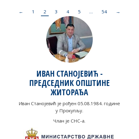
←
1
2
3
4
5
…
54
→
ИВАН СТАНОЈЕВИЋ -
ПРЕДСЕДНИК ОПШТИНЕ
ЖИТОРАЂА
Иван Станојевић је рођен 05.08.1984. године
у Прокупљу.
Члан је СНС-а.