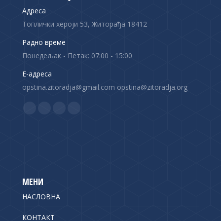
Адреса
Топлички хероји 53, Житорађа 18412
Радно време
Понедељак - Петак: 07:00 - 15:00
Е-адреса
opstina.zitoradja@gmail.com opstina@zitoradja.org
Find us on:
F
X
Y
I
a
p
o
n
c
a
u
s
e
g
T
t
b
e
u
a
o
o
b
g
МЕНИ
o
p
e
r
НАСЛОВНА
k
e
p
a
p
n
a
m
КОНТАКТ