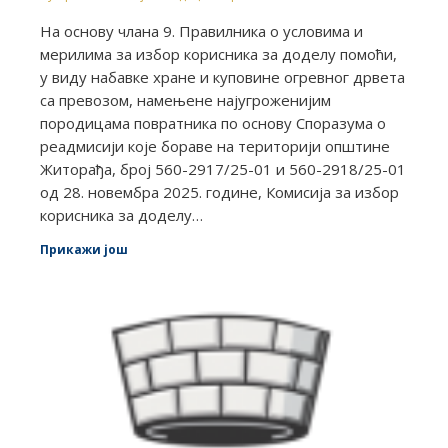
На основу члана 9. Правилника о условима и
мерилима за избор корисника за доделу помоћи,
у виду набавке хране и куповине огревног дрвета
са превозом, намењене најугроженијим
породицама повратника по основу Споразума о
реадмисији које бораве на територији општине
Житорађа, број 560-2917/25-01 и 560-2918/25-01
од 28. новембра 2025. године, Комисија за избор
корисника за доделу…
Прикажи још