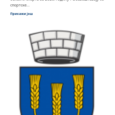
спортске…
Прикажи још