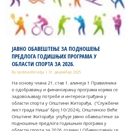
ЈАВНО ОБАВЕШТЕЊЕ ЗА ПОДНОШЕЊЕ
ПРЕДЛОГА ГОДИШЊИХ ПРОГРАМА У
ОБЛАСТИ СПОРТА ЗА 2026.
By
opstinazitoradja
31. децембар 2025
На основу члана 21. став 1. алинеја 1 Правилника
о одобравању и финансирању програма којима се
задовољавају потребе и интереси грађана у
области спорта у Општини Житорађа, (“Службени
лист града Ниша“ број 10/2024), Општинско Веће
Општине Житорађа упућује Јавно обавештење за
подношење предлога годишњих програма у
области спорта за 2026. годину I Обавештавају се