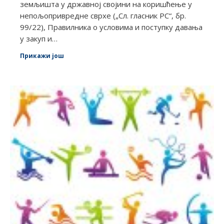
земљишта у државној својини на коришћење у
непољопривредне сврхе („Сл. гласник РС“, бр.
99/22), Правилника о условима и поступку давања
у закуп и…
Прикажи још