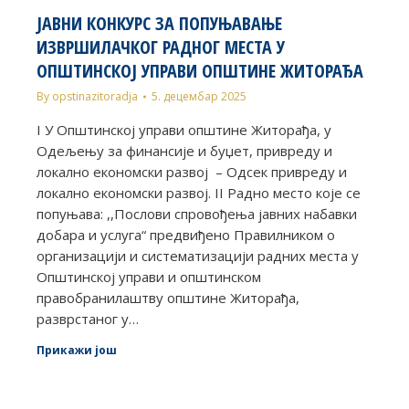
ЈАВНИ КОНКУРС ЗА ПОПУЊАВАЊЕ
ИЗВРШИЛАЧКОГ РАДНОГ МЕСТА У
ОПШТИНСКОЈ УПРАВИ ОПШТИНЕ ЖИТОРАЂА
By
opstinazitoradja
5. децембар 2025
I У Општинској управи општине Житорађа, у
Одељењу за финансије и буџет, привреду и
локално економски развој – Одсек привреду и
локално економски развој. II Радно место које се
попуњава: ,,Послови спровођења јавних набавки
добара и услуга“ предвиђено Правилником о
организацији и систематизацији радних места у
Општинској управи и општинском
правобранилаштву општине Житорађа,
разврстаног у…
Прикажи још