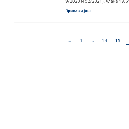
9/2020 и 52/2021), члана 19.
Прикажи још
←
1
…
14
15