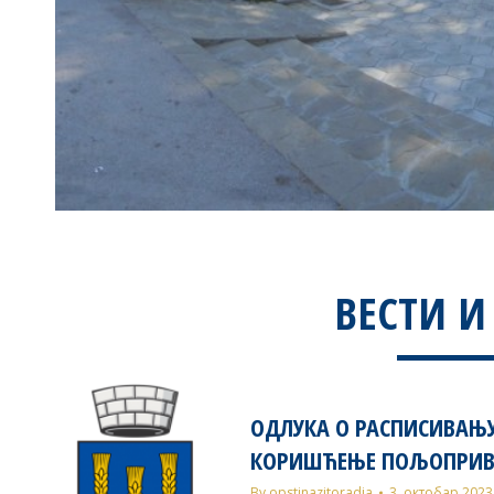
ВЕСТИ И
ОДЛУКА О РАСПИСИВАЊУ 
КОРИШЋЕЊЕ ПОЉОПРИВР
By
opstinazitoradja
3. октобар 2023