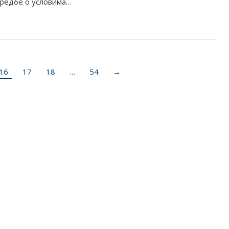
 Уредбе о условима…
16
17
18
…
54
→