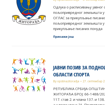
Одлука о расписивању јавног 
пољопривредног земљишта у д
ОГЛАС за прикупљање писаних
пољопривредног земљишта у 
прикупљање писаних понуда
Прикажи још
ЈАВНИ ПОЗИВ ЗА ПОДНО
ОБЛАСТИ СПОРТА
By
opstinazitoradja
27. септембар 
РЕПУБЛИКА СРБИЈА ОПШТИ
ЖИТОРАЂА БРОЈ: 66-1488/2023
117. став 2. и члана 137. и 13
а у вези члана 21. Правилник