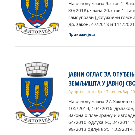
Ha основу члана 9. став 1. За
30/2018). члана 20. став 1. тач
самоуправи („Службени гласник
др. закон, 47/2018 и 111/2021 
Прикажи још
ЈАВНИ ОГЛАС ЗА ОТУЂЕЊ
ЗЕМЉИШТА У ЈАВНОЈ СВ
By
opstinazitoradja
7. септембар 2
На основу члана 27. Закона о ј
105/2014, 104/2016-др.закон,
Закона о планирању и изградњи
64/2010-одлука УС, 24/2011, 
98/2013 одлука УС, 132/2014,