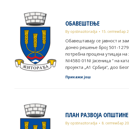
ОБАВЕШТЕЊЕ
By
opstinazitoradja
15. септембар 
Обавештавају се јавност и за
донео решење број 501-1279/2
потребна процена утицаја на 
NI4580 01NI Јасеница “ на ка
пројекта „А1 Србија“, доо Б
Прикажи још
ПЛАН РАЗВОЈА ОПШТИНЕ
By
opstinazitoradja
8. септембар 2