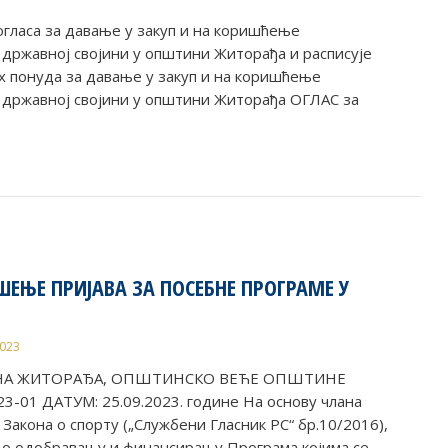
огласа за давање у закуп и на коришћење
ржавној својини у општини Житорађа и расписује
 понуда за давање у закуп и на коришћење
државној својини у општини Житорађа ОГЛАС за
ШЕЊЕ ПРИЈАВА ЗА ПОСЕБНЕ ПРОГРАМЕ У
2023
НА ЖИТОРАЂА, ОПШТИНСКО ВЕЋЕ ОПШТИНЕ
-01 ДАТУМ: 25.09.2023. године На основу члана
8. Закона о спорту („Службени Гласник РС“ бр.10/2016),
а о одобравању и финансирању Програма којима се