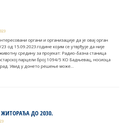
2023
интересовани органи и организације да је овај орган
3 од 15.09.2023.године којим се утврђује да није
животну средину за пројекат: Радио-базна станица
тастарској парцели број 1094/5 КО Бадњевац, носиоца
еоград. Увид у донето решење може…
 ЖИТОРАЂА ДО 2030.
023