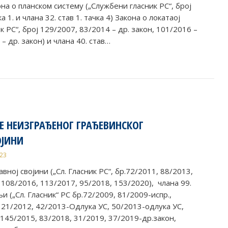
кона о планском систему („Службени гласник PC“, број
ка 1. и члана 32. став 1. тачка 4) Закона о локатаој
 PC“, број 129/2007, 83/2014 – др. закон, 101/2016 –
– др. закон) и члана 40. став…
Е НЕИЗГРАЂЕНОГ ГРАЂЕВИНСКОГ
ОЈИНИ
023
авној својини („Сл. Гласник РС“, бр.72/2011, 88/2013,
 108/2016, 113/2017, 95/2018, 153/2020), члана 99.
 („Сл. Гласник“ РС бр.72/2009, 81/2009-испр.,
121/2012, 42/2013-Одлука УС, 50/2013-одлука УС,
 145/2015, 83/2018, 31/2019, 37/2019-др.закон,