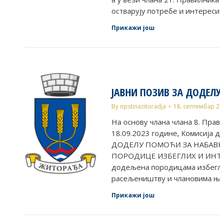
остварују потребе и интерес
Прикажи још
ЈАВНИ ПОЗИВ ЗА ДОДЕЛ
By
opstinazitoradja
18. септембар 
На основу члана члана 8. Пра
18.09.2023 године, Комисија 
ДОДЕЛУ ПОМОЋИ ЗА НАБАВК
ПОРОДИЦЕ ИЗБЕГЛИХ И ИНТ
додељена породицама избегл
расељеништву и члановима 
Прикажи још