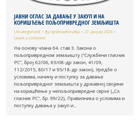
ЈАВНИ ОГЛАС ЗА ДАВАЊЕ У ЗАКУП И НА
КОРИШЋЕЊЕ ПОЉОПРИВРЕДНОГ ЗЕМЉИШТА
Uncategorized
By
opstinazitoradja
27. јануар 2026
Leave a comment
На основу члана 64. став 3. Закона о
пољопривредном земљишту (“Службени гласник
РС”, број 62/06, 65/08-др закон, 41/09,
112/2015, 80/17 и 95/18-др закон), Уредбе о
условима, начину и поступку за давање
пољопривредног земљишта у државној својини
на коришћење у непољопривредне сврхе („Сл.
гласник РС“, бр. 99/22), Правилника о условима и
поступку давања у закуп и…