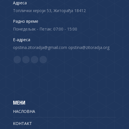
Адреса
Топлички хероји 53, Житорађа 18412
Радно време
Понедељак - Петак: 07:00 - 15:00
Е-адреса
opstina.zitoradja@gmail.com opstina@zitoradja.org
Find us on:
F
X
Y
I
a
p
o
n
c
a
u
s
e
g
T
t
b
e
u
a
o
o
b
g
МЕНИ
o
p
e
r
НАСЛОВНА
k
e
p
a
p
n
a
m
КОНТАКТ