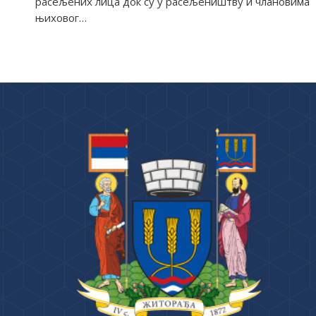
расељених лица док су у расељеништву и члановима
њиховог…