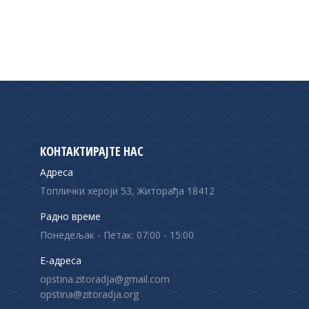
КОНТАКТИРАЈТЕ НАС
Адреса
Топлички хероји 53, Житорађа 18412
Радно време
Понедељак - Петак: 07:00 - 15:00
Е-адреса
opstina.zitoradja@gmail.com
opstina@zitoradja.org