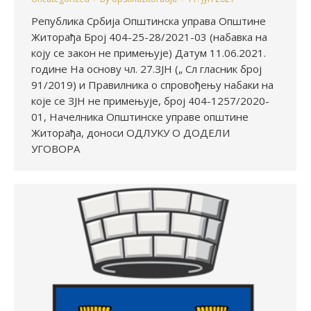
Република Србија Општинска управа Општине
Житорађа Број 404-25-28/2021-03 (набавка на
коју се закон не примењује) Датум 11.06.2021.
године На основу чл. 27.ЗЈН („ Сл гласник број
91/2019) и Правилника о спровођењу набаки на
које се ЗЈН не примењује, број 404-1257/2020-
01, Начелника Општинске управе општине
Житорађа, доноси ОДЛУКУ О ДОДЕЛИ
УГОВОРА