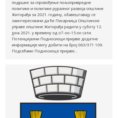
подршке за спровођење пољопривредне
политике и политике руралног развоја општине
Житорађа за 2021. годину, обавештавају се
заинтересовани да ће Писарница Општинске
управе општине Житорађа радити у суботу 12.
јуна 2021. у времену од о7-оо-15.оо сати.
Потенцијални Подносиоци пријаве додатне
информације могу добити на број 063/371 109.
Подсећамо Подносиоце пријаве…