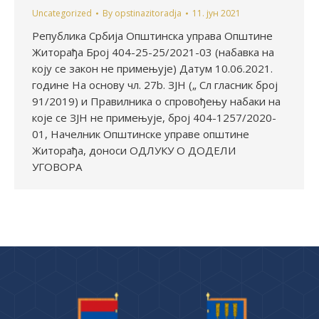
Uncategorized
By
opstinazitoradja
11. јун 2021
Република Србија Општинска управа Општине
Житорађа Број 404-25-25/2021-03 (набавка на
коју се закон не примењује) Датум 10.06.2021.
године На основу чл. 27b. ЗЈН („ Сл гласник број
91/2019) и Правилника о спровођењу набаки на
које се ЗЈН не примењује, број 404-1257/2020-
01, Начелник Општинске управе општине
Житорађа, доноси ОДЛУКУ О ДОДЕЛИ
УГОВОРА