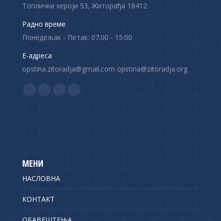
Топлички хероји 53, Житорађа 18412
Радно време
Понедељак - Петак: 07:00 - 15:00
Е-адреса
opstina.zitoradja@gmail.com opstina@zitoradja.org
Find us on:
F
X
Y
I
a
p
o
n
c
a
u
s
e
g
T
t
b
e
u
a
o
o
b
g
МЕНИ
o
p
e
r
НАСЛОВНА
k
e
p
a
p
n
a
m
КОНТАКТ
a
s
g
p
ОБАВЕШТЕЊА