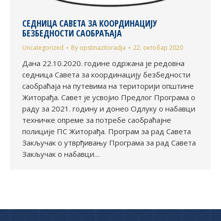
СЕДНИЦА САВЕТА ЗА КООРДИНАЦИЈУ
БЕЗБЕДНОСТИ САОБРАЋАЈА
Uncategorized
By
opstinazitoradja
22. октобар 2020
Дана 22.10.2020. године одржана је редовна
седница Савета за координацију безбедности
саобраћаја на путевима на територији општине
Житорађа. Савет је усвојио Предлог Програма о
раду за 2021. годину и донео Одлуку о набавци
техничке опреме за потребе саобраћајне
полиције ПС Житорађа. Програм за рад Савета
Закључак о утврђивању Програма за рад Савета
Закључак о набавци…