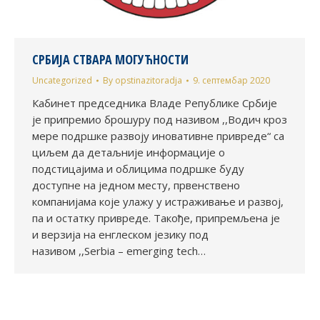
СРБИЈА СТВАРА МОГУЋНОСТИ
Uncategorized
By
opstinazitoradja
9. септембар 2020
Кабинет председника Владе Републике Србије
је припремио брошуру под називом ,,Водич кроз
мере подршке развоју иновативне привреде“ са
циљем да детаљније информације о
подстицајима и облицима подршке буду
доступне на једном месту, првенствено
компанијама које улажу у истраживање и развој,
па и остатку привреде. Такође, припремљена је
и верзија на енглеском језику под
називом ,,Serbia – emerging tech…