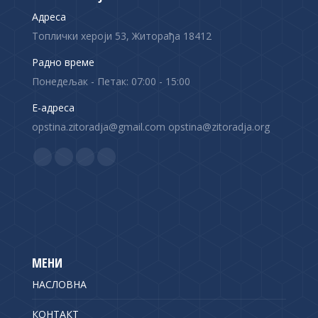
Адреса
Топлички хероји 53, Житорађа 18412
Радно време
Понедељак - Петак: 07:00 - 15:00
Е-адреса
opstina.zitoradja@gmail.com opstina@zitoradja.org
Find us on:
F
X
Y
I
a
p
o
n
c
a
u
s
e
g
T
t
b
e
u
a
o
o
b
g
МЕНИ
o
p
e
r
НАСЛОВНА
k
e
p
a
p
n
a
m
КОНТАКТ