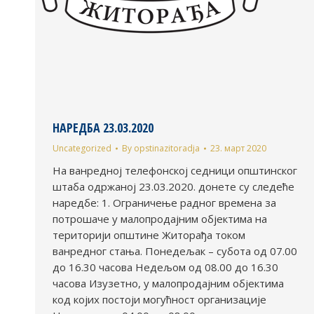
НАРЕДБА 23.03.2020
Uncategorized
By
opstinazitoradja
23. март 2020
На ванредној телефонској седници општинског
штаба одржаној 23.03.2020. донете су следеће
наредбе: 1. Ограничење радног времена за
потрошаче у малопродајним објектима на
територији општине Житорађа током
ванредног стања. Понедељак – субота од 07.00
до 16.30 часова Недељом од 08.00 до 16.30
часова Изузетно, у малопродајним објектима
код којих постоји могућност организације