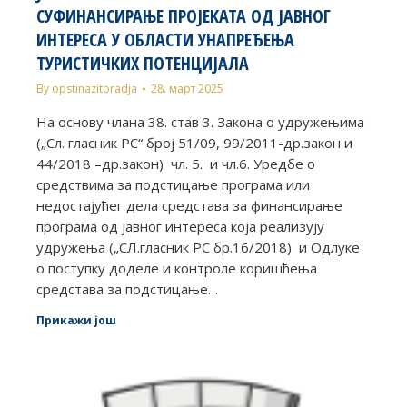
СУФИНАНСИРАЊЕ ПРОЈЕКАТА ОД ЈАВНОГ
ИНТЕРЕСА У ОБЛАСТИ УНАПРЕЂЕЊА
ТУРИСТИЧКИХ ПОТЕНЦИЈАЛА
By
opstinazitoradja
28. март 2025
На основу члана 38. став 3. Закона о удружењима
(„Сл. гласник РС“ број 51/09, 99/2011-др.закон и
44/2018 –др.закон) чл. 5. и чл.6. Уредбе о
средствима за подстицање програма или
недостајућег дела средстава за финансирање
програма од јавног интереса која реализују
удружења („СЛ.гласник РС бр.16/2018) и Одлуке
о поступку доделе и контроле коришћења
средстава за подстицање…
Прикажи још