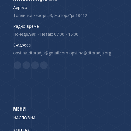
Адреса
Топлички хероји 53, Житорађа 18412
Радно време
Понедељак - Петак: 07:00 - 15:00
Е-адреса
opstina.zitoradja@gmail.com opstina@zitoradja.org
Find us on:
F
X
Y
I
a
p
o
n
c
a
u
s
e
g
T
t
b
e
u
a
o
o
b
g
МЕНИ
o
p
e
r
НАСЛОВНА
k
e
p
a
p
n
a
m
КОНТАКТ