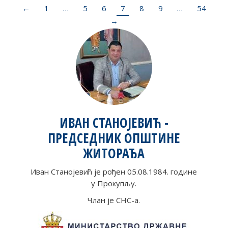
←
1
…
5
6
7
8
9
…
54
→
ИВАН СТАНОЈЕВИЋ -
ПРЕДСЕДНИК ОПШТИНЕ
ЖИТОРАЂА
Иван Станојевић је рођен 05.08.1984. године
у Прокупљу.
Члан је СНС-а.