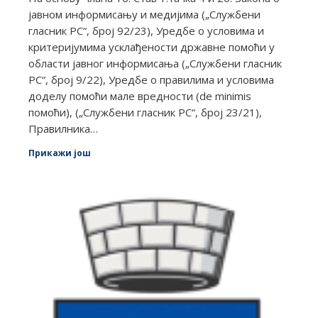
јавном информисању и медијима („Службени
гласник РС“, број 92/23), Уредбе о условима и
критеријумима усклађености државне помоћи у
области јавног информисања („Службени гласник
РС“, број 9/22), Уредбе о правилима и условима
доделу помоћи мале вредности (de minimis
помоћи), („Службени гласник РС“, број 23/21),
Правилника…
Прикажи још