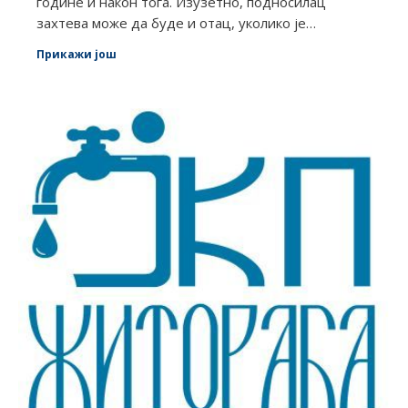
године и након тога. Изузетно, подносилац
захтева може да буде и отац, уколико је…
Прикажи још