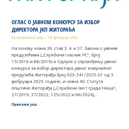
ОГЛАС О ЈАВНОМ КОНКУРСУ ЗА ИЗБОР
ДИРЕКТОРА ЈКП ЖИТОРАЂА
By
opstinazitoradja
18. фебруар 2025
На основу члана 36. став 3. 4. и 37. Закона о јавним
предузећима („Службени гласник РС“, број
15/2016 и 88/2019) и Одлуке о спровођењу јавног
конкурса за избор директора јавног комуналног
предузећа Житорађа број 023-341/2025-01 од 3.
фебруара 2025. године, и члана 40. Статута
општине Житорађа („Службени лист града Ниша“,
27/2019, 37/2022, 125/2022 и 66/2024),…
Прикажи још