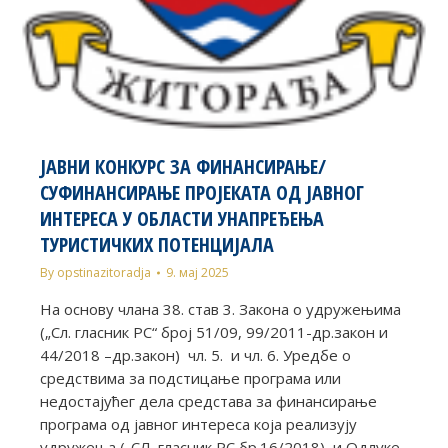
ЈАВНИ КОНКУРС ЗА ФИНАНСИРАЊЕ/
СУФИНАНСИРАЊЕ ПРОЈЕКАТА ОД ЈАВНОГ
ИНТЕРЕСА У ОБЛАСТИ УНАПРЕЂЕЊА
ТУРИСТИЧКИХ ПОТЕНЦИЈАЛА
By
opstinazitoradja
9. мај 2025
На основу члана 38. став 3. Закона о удружењима
(„Сл. гласник РС“ број 51/09, 99/2011-др.закон и
44/2018 –др.закон) чл. 5. и чл. 6. Уредбе о
средствима за подстицање програма или
недостајућег дела средстава за финансирање
програма од јавног интереса која реализују
удружења („СЛ. гласник РС бр.16/2018) и Одлуке