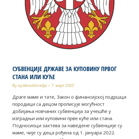
СУБВЕНЦИЈЕ ДРЖАВЕ ЗА КУПОВИНУ ПРВОГ
СТАНА ИЛИ КУЋЕ
By
opstinazitoradja
7. март 2025
Драге маме и тате, Закон о финансијској подршци
породици са децом прописује могућност
добијања новчаних субвенција за учешће у
изградњи или куповини прве куће или стана.
Подносиоци захтева за наведене субвенције су
маме, чије су деца рођена од 1. јануара 2022.