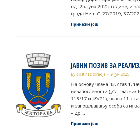
од 25. јуна 2025. године, и 
града Ниша“, 27/2019, 37/202
Прикажи још
ЈАВНИ ПОЗИВ ЗА РЕАЛИЗ
By
opstinazitoradja
9. јун 2025
На основу члана 43. став 1. т
незапослености („Сл. гласник Р
113/17 и 49/21), члана 11. ст
и запошљавању особа са инвали
– др.…
Прикажи још