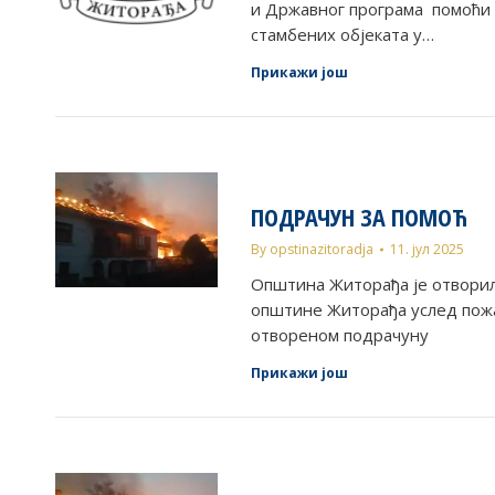
и Државног програма помоћи
стамбених објеката у…
Прикажи још
ПОДРАЧУН ЗА ПОМОЋ
By
opstinazitoradja
11. јул 2025
Општина Житорађа је отвори
општине Житорађа услед пож
отвореном подрачуну
Прикажи још