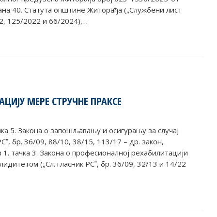
члана 40. Статута општине Житорађа („Службени лист
2, 125/2022 и 66/2024),…
АЦИЈУ МЕРЕ СТРУЧНЕ ПРАКСЕ
ачка 5. Закона о запошљавању и осигурању за случај
Сˮ, бр. 36/09, 88/10, 38/15, 113/17 – др. закон,
ав 1. тачка 3. Закона о професионалној рехабилитацији
дитетом („Сл. гласник РСˮ, бр. 36/09, 32/13 и 14/22