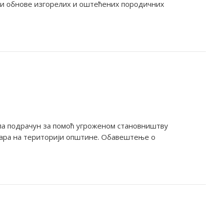
 и обнове изгорелих и оштећених породичних
ла подрачун за помоћ угроженом становништву
ара на територији општине. Обавештење о