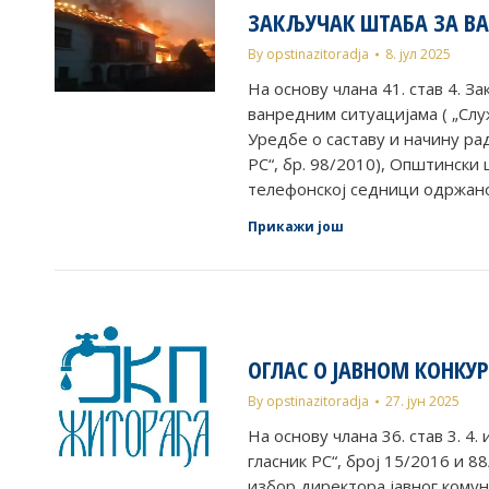
ЗАКЉУЧАК ШТАБА ЗА ВА
By
opstinazitoradja
8. јул 2025
На основу члана 41. став 4. 
ванредним ситуацијама ( „Служ
Уредбе о саставу и начину ра
РС“, бр. 98/2010), Општински
телефонској седници одржано
Прикажи још
ОГЛАС О ЈАВНОМ КОНКУ
By
opstinazitoradja
27. јун 2025
На основу члана 36. став 3. 4
гласник РС“, број 15/2016 и 8
избор директора јавног кому