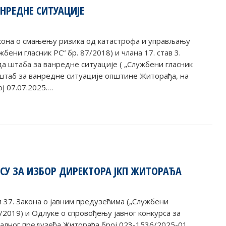
НРЕДНЕ СИТУАЦИЈЕ
Закона о смањењу ризика од катастрофа и управљању
бени гласник РС“ бр. 87/2018) и члана 17. став 3.
да штаба за ванредне ситуације ( „Службени гласник
 штаб за ванредне ситуације општине Житорађа, на
ј 07.07.2025.…
РСУ ЗА ИЗБОР ДИРЕКТОРА ЈКП ЖИТОРАЂА
. и 37. Закона о јавним предузећима („Службени
8/2019) и Одлуке о спровођењу јавног конкурса за
налног предузећа Житорађа број 023-1536/2025-01