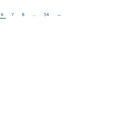
6
7
8
…
54
→