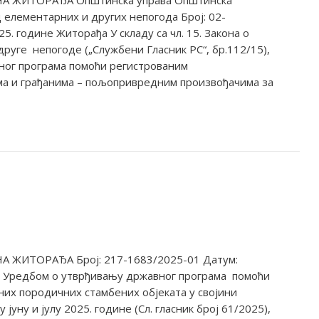
 ЖИТОРАЂА Општинска управа Општинска
 елементарних и других непогода Број: 02-
5. године Житорађа У складу са чл. 15. Закона о
руге непогоде („Службени Гласник РС“, бр.112/15),
ног програма помоћи регистрованим
а и грађанима – пољопривредним произвођачима за
ЖИТОРАЂА Број: 217-1683/2025-01 Датум:
 са Уредбом о утврђивању државног програма помоћи
них породичних стамбених објеката у својини
 јуну и јулу 2025. године (Сл. гласник број 61/2025),