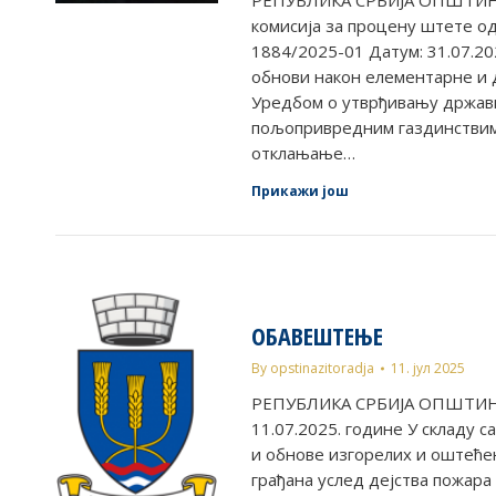
РЕПУБЛИКА СРБИЈА ОПШТИНА
комисија за процену штете од
1884/2025-01 Датум: 31.07.202
обнови након елементарне и д
Уредбом о утврђивању држав
пољопривредним газдинствим
отклањање…
Прикажи још
ОБАВЕШТЕЊЕ
By
opstinazitoradja
11. јул 2025
РЕПУБЛИКА СРБИЈА ОПШТИНА 
11.07.2025. године У складу
и обнове изгорелих и оштеће
грађана услед дејства пожара у