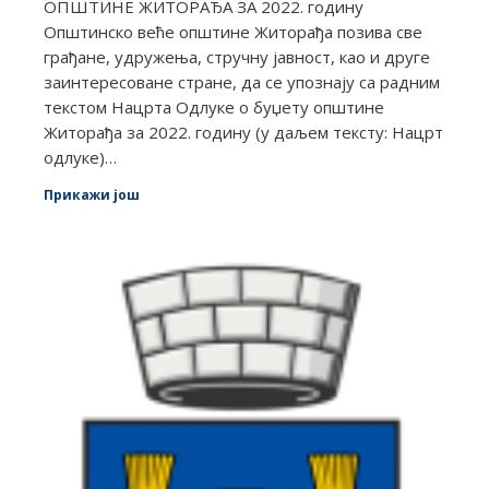
ОПШТИНЕ ЖИТОРАЂА ЗА 2022. годину
Општинско веће општине Житорађа позива све
грађане, удружења, стручну јавност, као и друге
заинтересоване стране, да се упознају са радним
текстом Нацрта Одлуке о буџету општине
Житорађа за 2022. годину (у даљем тексту: Нацрт
одлуке)…
Прикажи још