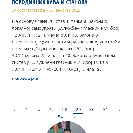
ПОРОДИЧНИХ КУЋА И СТАНОВА
By
opstinazitoradja
23. фебруар 2022
На основу члана 20. став 1. тачка 8. Закона о
локалној самоуправи („Службени гласник РС“, број
129/07 111/21), члана 69. и 70. Закона о
енергетској ефикасности и рационалној употреби
енергије („Службени гласник РС“, број
40/21),члана 25. и члана 40. Закона о буџетском
систему („Службени гласник РС“, број 154/09,
73/10… 72/19, 149/20 и 118/21), и члана…
Прикажи још
←
1
…
27
28
29
30
31
…
54
→