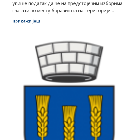
упише податак да ће на предстојећим изборима
гласати по месту боравишта на територији…
Прикажи још