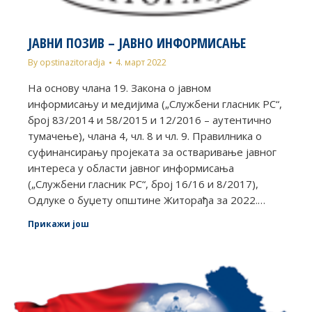
ЈАВНИ ПОЗИВ – ЈАВНО ИНФОРМИСАЊЕ
By
opstinazitoradja
4. март 2022
На основу члана 19. Закона о јавном
информисању и медијима („Службени гласник РС“,
број 83/2014 и 58/2015 и 12/2016 – аутентично
тумачење), члана 4, чл. 8 и чл. 9. Правилника о
суфинансирању пројеката за остваривање јавног
интереса у области јавног информисања
(„Службени гласник РС“, број 16/16 и 8/2017),
Одлуке о буџету општине Житорађа за 2022.…
Прикажи још