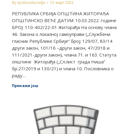
By
opstinazitoradja
10. март 2022
РЕПУБЛИКА СРБИЈА ОПШТИНА ЖИТОРАЂА
ОПШТИНСКО ВЕЋЕ ДАТУМ: 10.03.2022. године
БРОЈ: 110-402/22-01 Житорађа На основу члана
46. Закона о локалној самоуправи („Службени
гласник Републике Србије“ број; 129/07, 83/14
други закон, 101/16 –други закон, 47/2018 и
111/2021-други закон), члана 71. и 163. Статута
општине Житорађа („Сл.лист града Ниша“
бр.27/2019 и 130/21) и члана 10. Пословника о
раду…
Прикажи још