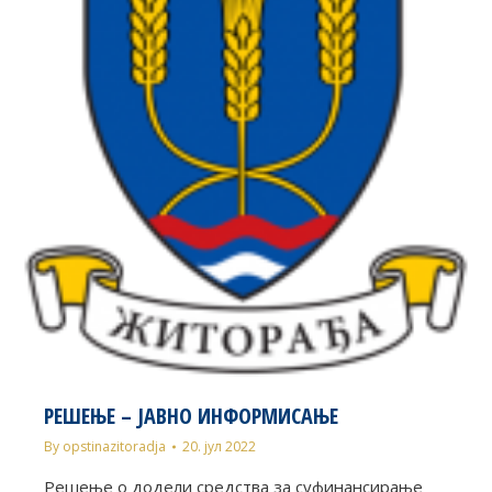
РЕШЕЊЕ – ЈАВНО ИНФОРМИСАЊЕ
By
opstinazitoradja
20. јул 2022
Решење о додели средства за суфинансирање