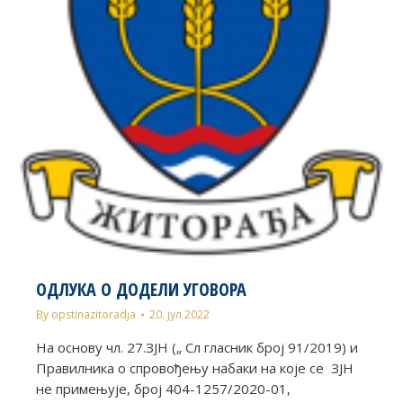
ОДЛУКА О ДОДЕЛИ УГОВОРА
By
opstinazitoradja
20. јул 2022
На основу чл. 27.ЗЈН („ Сл гласник број 91/2019) и
Правилника о спровођењу набаки на које се ЗЈН
не примењује, број 404-1257/2020-01,