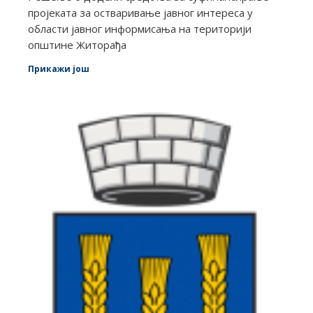
пројеката за остваривање јавног интереса у
области јавног информисања на територији
општине Житорађа
Прикажи још