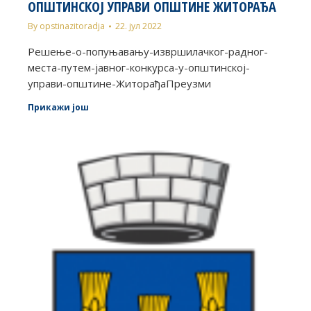
ОПШТИНСКОЈ УПРАВИ ОПШТИНЕ ЖИТОРАЂА
By
opstinazitoradja
22. јул 2022
Решење-о-попуњавању-извршилачког-радног-
места-путем-јавног-конкурса-у-општинској-
управи-општине-ЖиторађаПреузми
Прикажи још