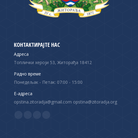
КОНТАКТИРАЈТЕ НАС
Адреса
Топлички хероји 53, Житорађа 18412
Радно време
Понедељак - Петак: 07:00 - 15:00
Е-адреса
opstina.zitoradja@gmail.com opstina@zitoradja.org
Find us on:
F
X
Y
I
a
p
o
n
c
a
u
s