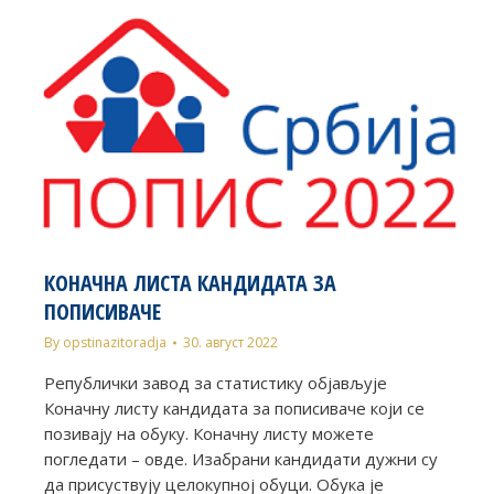
КОНАЧНА ЛИСТА КАНДИДАТА ЗА
ПОПИСИВАЧЕ
By
opstinazitoradja
30. август 2022
Републички завод за статистику објављује
Коначну листу кандидата за пописиваче који се
позивају на обуку. Коначну листу можете
погледати – овде. Изабрани кандидати дужни су
да присуствују целокупној обуци. Обука је