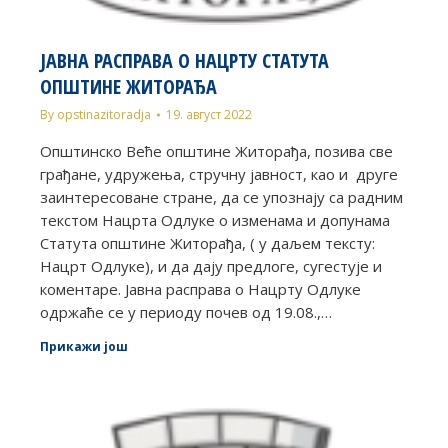
ЈАВНА РАСПРАВА О НАЦРТУ СТАТУТА
ОПШТИНЕ ЖИТОРАЂA
By
opstinazitoradja
19. август 2022
Општинско Веће општине Житорађа, позива све
грађане, удружења, стручну јавност, као и друге
заинтересоване стране, да се упознају са радним
текстом Нацрта Одлуке о изменама и допунама
Статута општине Житорађа, ( у даљем тексту:
Нацрт Одлуке), и да дају предлоге, сугестује и
коментаре. Јавна расправа о Нацрту Одлуке
одржаће се у периоду почев од 19.08.,…
Прикажи још