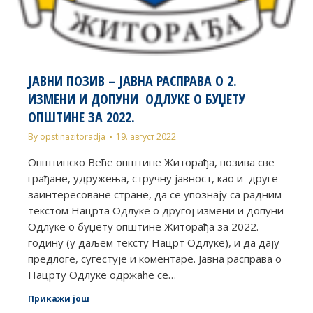
ЈАВНИ ПОЗИВ – ЈАВНА РАСПРАВА О 2.
ИЗМЕНИ И ДОПУНИ ОДЛУКЕ О БУЏЕТУ
ОПШТИНЕ ЗА 2022.
By
opstinazitoradja
19. август 2022
Општинско Веће општине Житорађа, позива све
грађане, удружења, стручну јавност, као и друге
заинтересоване стране, да се упознају са радним
текстом Нацрта Одлуке о другој измени и допуни
Одлуке о буџету општине Житорађа за 2022.
годину (у даљем тексту Нацрт Одлуке), и да дају
предлоге, сугестује и коментаре. Јавна расправа о
Нацрту Одлуке одржаће се…
Прикажи још