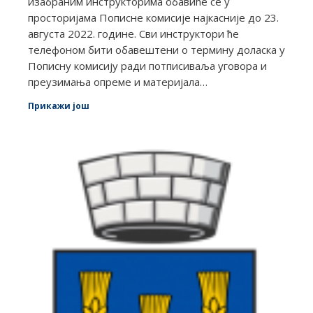
изабраним инструкторима обавиће се у
просторијама Пописне комисије најкасније до 23.
августа 2022. године. Сви инструктори ће
телефоном бити обавештени о термину доласка у
Пописну комисију ради потписиваља уговора и
преузимања опреме и материјала…
Прикажи још