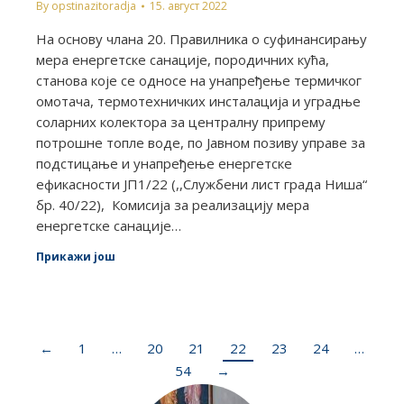
By
opstinazitoradja
15. август 2022
На основу члана 20. Правилника о суфинансирању
мера енергетске санације, породичних кућа,
станова које се односе на унапређење термичког
омотача, термотехничких инсталација и уградње
соларних колектора за централну припрему
потрошне топле воде, по Јавном позиву управе за
подстицање и унапређење енергетске
ефикасности ЈП1/22 (,,Службени лист града Ниша“
бр. 40/22), Комисија за реализацију мера
енергетске санације…
Прикажи још
←
1
…
20
21
22
23
24
…
54
→