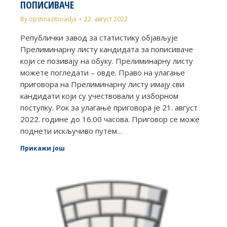
ПОПИСИВАЧЕ
By
opstinazitoradja
22. август 2022
Републички завод за статистику објављује
Прелиминарну листу кандидата за пописиваче
који се позивају на обуку. Прелиминарну листу
можете погледати – овде. Право на улагање
приговора на Прелиминарну листу имају сви
кандидати који су учествовали у изборном
поступку. Рок за улагање приговора је 21. август
2022. године до 16.00 часова. Приговор се може
поднети искључиво путем…
Прикажи још