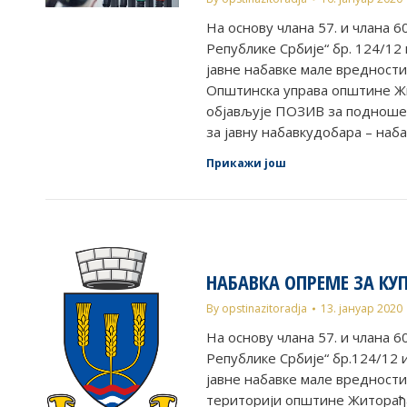
Нa основу члана 57. и члана 6
Републике Србије“ бр. 124/12 
јавне набавке мале вредности
Општинска управа општине Жи
објављује ПОЗИВ за подношењ
за јавну набавкудобара – наб
Прикажи још
НАБАВКА ОПРЕМЕ ЗА К
By
opstinazitoradja
13. јануар 2020
Нa основу члана 57. и члана 6
Републике Србије“ бр.124/12 
јавне набавке мале вредности
територији општине Житорађа