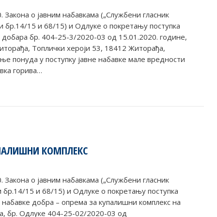
0. Закона о јавним набавкама („Службени гласник
и бр.14/15 и 68/15) и Одлуке о покретању поступка
 добара бр. 404-25-3/2020-03 од 15.01.2020. године,
торађа, Топлички хероји 53, 18412 Житорађа,
е понуда у поступку јавне набавке мале вредности
авка горива…
УПАЛИШНИ КОМПЛЕКС
0. Закона о јавним набавкама („Службени гласник
и бр.14/15 и 68/15) и Одлуке о покретању поступка
 набавке добра – опрема за купалишни комплекс на
, бр. Одлуке 404-25-02/2020-03 од