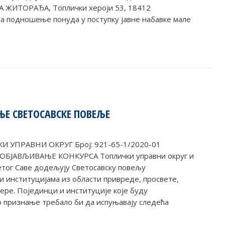
А ЖИТОРАЂА, Топлички хероји 53, 18412
а подношење понуда у поступку јавне набавке мале
Е СВЕТОСАВСКЕ ПОВЕЉЕ
 УПРАВНИ ОКРУГ Број: 921-65-1/2020-01
е ОБЈАВЉИВАЊЕ КОНКУРСА Топлички управни округ и
етог Саве додељују Светосавску повељу
и институцијама из области привреде, просвете,
вере. Појединци и институције које буду
 признање требало би да испуњавају следећа