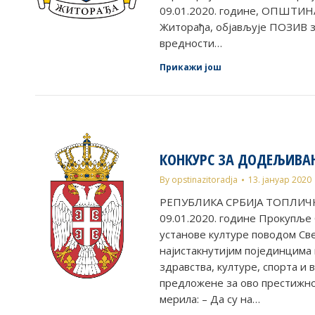
09.01.2020. године, ОПШТИН
Житорађа, објављује ПОЗИВ з
вредности…
Прикажи још
КОНКУРС ЗА ДОДЕЉИВАЊ
By
opstinazitoradja
13. јануар 2020
РЕПУБЛИКА СРБИЈА ТОПЛИЧКИ
09.01.2020. годинe Прокупљ
установе културе поводом Св
најистакнутијим појединцима 
здравства, културе, спорта и 
предложенe за ово престижно
мерила: – Да су на…