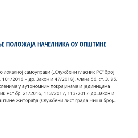
ЊЕ ПОЛОЖАЈА НАЧЕЛНИКА ОУ ОПШТИНЕ
 о локалној самоуправи („Службени гласник РС“ број
 101/2016 – др. Закон и 47/2018), члана 56. ст. 3, 95.
апосленима у аутономним покрајинама и јединицама
ник РС“ бр. 21/2016, 113/2017, 113/2017-др.Закон и
 општине Житорађа (Службени лист града Ниша број…